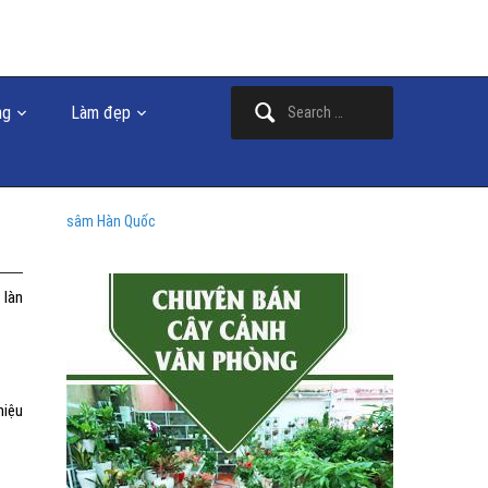
Search
ng
Làm đẹp
for:
sâm Hàn Quốc
 làn
hiệu