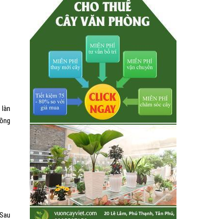
 làn
hồng
 Sau