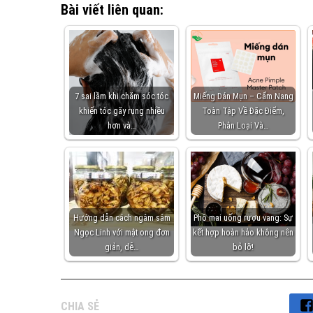
Bài viết liên quan:
7 sai lầm khi chăm sóc tóc
Miếng Dán Mụn – Cẩm Nang
khiến tóc gãy rụng nhiều
Toàn Tập Về Đặc Điểm,
hơn và…
Phân Loại Và…
Hướng dẫn cách ngâm sâm
Phô mai uống rượu vang: Sự
Ngọc Linh với mật ong đơn
kết hợp hoàn hảo không nên
giản, dễ…
bỏ lỡ!
CHIA SẺ