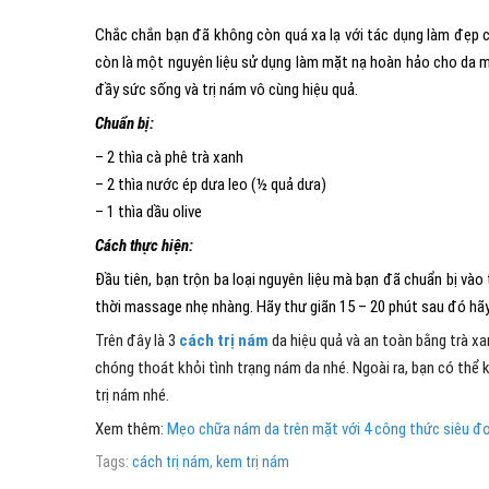
Chắc chắn bạn đã không còn quá xa lạ với tác dụng làm đẹp củ
còn là một nguyên liệu sử dụng làm mặt nạ hoàn hảo cho da mặ
đầy sức sống và trị nám vô cùng hiệu quả.
Chuẩn bị:
– 2 thìa cà phê trà xanh
– 2 thìa nước ép dưa leo (½ quả dưa)
– 1 thìa dầu olive
Cách thực hiện:
Đầu tiên, bạn trộn ba loại nguyên liệu mà bạn đã chuẩn bị v
thời massage nhẹ nhàng. Hãy thư giãn 15 – 20 phút sau đó hãy
Trên đây là 3
cách trị nám
da hiệu quả và an toàn bằng trà x
chóng thoát khỏi tình trạng nám da nhé. Ngoài ra, bạn có thể k
trị nám nhé.
Xem thêm:
Mẹo chữa nám da trên mặt với 4 công thức siêu đơ
Tags:
cách trị nám
,
kem trị nám