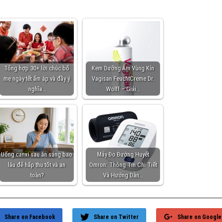
Tổng hợp 30+ lời chúc bố
Kem Dưỡng Ẩm Vùng Kín
mẹ ngày tết ấm áp và đầy ý
Vagisan FeuchtCreme Dr.
nghĩa…
Wolff – Giải…
Uống canxi sau ăn sáng bao
Máy Đo Đường Huyết
lâu để hấp thu tốt và an
Omron: Thông Tin Chi Tiết
toàn?
Và Hướng Dẫn…
Share on Facebook
Share on Twitter
Share on Google