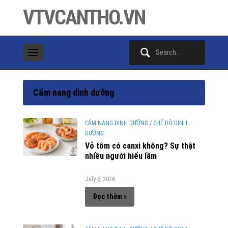
VTVCANTHO.VN
Search
for:
Cẩm nang dinh dưỡng
CẨM NANG DINH DƯỠNG
/
CHẾ ĐỘ DINH
DƯỠNG
Vỏ tôm có canxi không? Sự thật
nhiều người hiểu lầm
July 6, 2026
Đọc thêm »