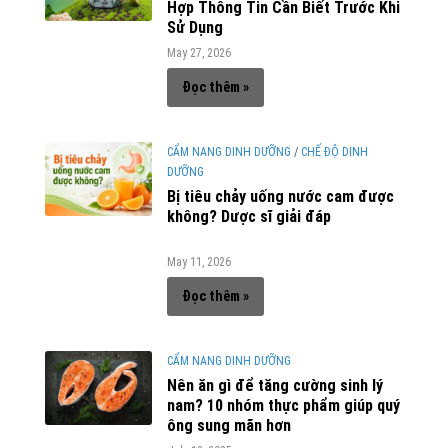
Hợp Thông Tin Cần Biết Trước Khi
Sử Dụng
May 27, 2026
Đọc thêm »
CẨM NANG DINH DƯỠNG
/
CHẾ ĐỘ DINH
DƯỠNG
Bị tiêu chảy uống nước cam được
không? Dược sĩ giải đáp
May 11, 2026
Đọc thêm »
CẨM NANG DINH DƯỠNG
Nên ăn gì để tăng cường sinh lý
nam? 10 nhóm thực phẩm giúp quý
ông sung mãn hơn