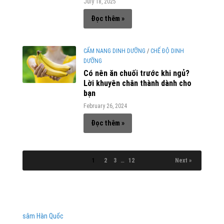
July 18, 2025
Đọc thêm »
CẨM NANG DINH DƯỠNG
/
CHẾ ĐỘ DINH
DƯỠNG
Có nên ăn chuối trước khi ngủ?
Lời khuyên chân thành dành cho
bạn
February 26, 2024
Đọc thêm »
1
2
3
…
12
Next »
sâm Hàn Quốc