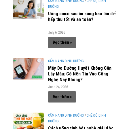
CẨM NANG DINH DƯỠNG
/
CHẾ ĐỘ DINH
DƯỠNG
Uống canxi sau ăn sáng bao lâu để
hấp thu tốt và an toàn?
July 6, 2026
Đọc thêm »
CẨM NANG DINH DƯỠNG
Máy Đo Đường Huyết Không Cần
Lấy Máu: Có Nên Tin Vào Công
Nghệ Này Không?
June 24, 2026
Đọc thêm »
CẨM NANG DINH DƯỠNG
/
CHẾ ĐỘ DINH
DƯỠNG
Cách uống tinh bột nghệ giải độc