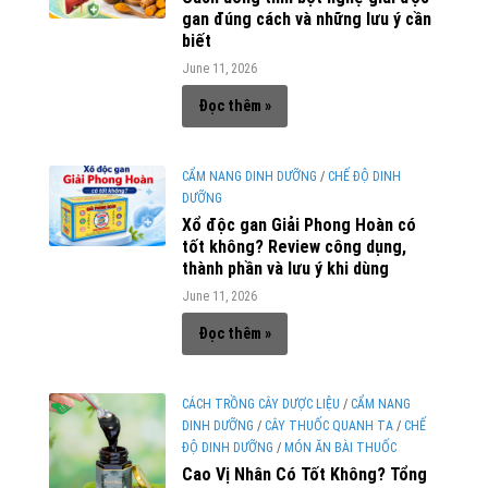
gan đúng cách và những lưu ý cần
biết
June 11, 2026
Đọc thêm »
CẨM NANG DINH DƯỠNG
/
CHẾ ĐỘ DINH
DƯỠNG
Xổ độc gan Giải Phong Hoàn có
tốt không? Review công dụng,
thành phần và lưu ý khi dùng
June 11, 2026
Đọc thêm »
CÁCH TRỒNG CÂY DƯỢC LIỆU
/
CẨM NANG
DINH DƯỠNG
/
CÂY THUỐC QUANH TA
/
CHẾ
ĐỘ DINH DƯỠNG
/
MÓN ĂN BÀI THUỐC
Cao Vị Nhân Có Tốt Không? Tổng