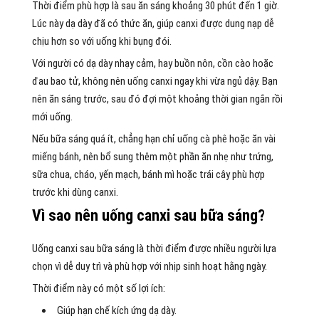
Thời điểm phù hợp là sau ăn sáng khoảng 30 phút đến 1 giờ.
Lúc này dạ dày đã có thức ăn, giúp canxi được dung nạp dễ
chịu hơn so với uống khi bụng đói.
Với người có dạ dày nhạy cảm, hay buồn nôn, cồn cào hoặc
đau bao tử, không nên uống canxi ngay khi vừa ngủ dậy. Bạn
nên ăn sáng trước, sau đó đợi một khoảng thời gian ngắn rồi
mới uống.
Nếu bữa sáng quá ít, chẳng hạn chỉ uống cà phê hoặc ăn vài
miếng bánh, nên bổ sung thêm một phần ăn nhẹ như trứng,
sữa chua, cháo, yến mạch, bánh mì hoặc trái cây phù hợp
trước khi dùng canxi.
Vì sao nên uống canxi sau bữa sáng?
Uống canxi sau bữa sáng là thời điểm được nhiều người lựa
chọn vì dễ duy trì và phù hợp với nhịp sinh hoạt hằng ngày.
Thời điểm này có một số lợi ích:
Giúp hạn chế kích ứng dạ dày.