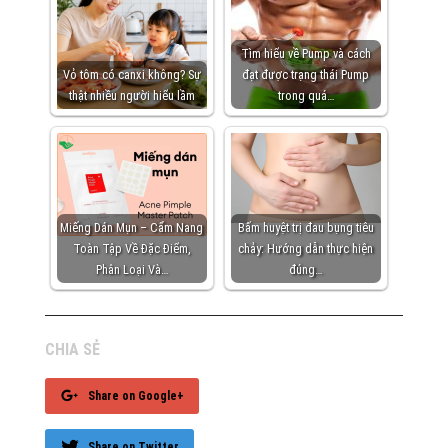
Tìm hiểu về Pump và cách
Vỏ tôm có canxi không? Sự
đạt được trạng thái Pump
thật nhiều người hiểu lầm
trong quá…
Miếng Dán Mụn – Cẩm Nang
Bấm huyệt trị đau bụng tiêu
Toàn Tập Về Đặc Điểm,
chảy: Hướng dẫn thực hiện
Phân Loại Và…
đúng…
CHIA SẺ
Share on Google+
Share on Twitter