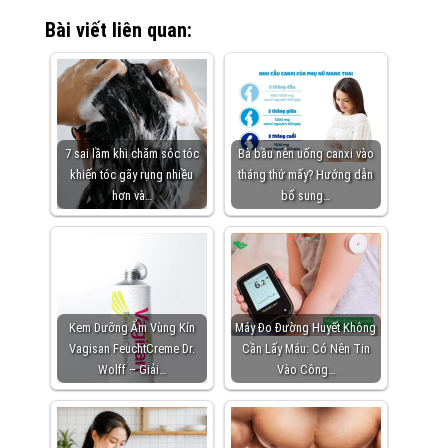
Bài viết liên quan:
7 sai lầm khi chăm sóc tóc
Bà bầu nên uống canxi vào
khiến tóc gãy rụng nhiều
tháng thứ mấy? Hướng dẫn
hơn và…
bổ sung…
Kem Dưỡng Ẩm Vùng Kín
Máy Đo Đường Huyết Không
Vagisan FeuchtCreme Dr.
Cần Lấy Máu: Có Nên Tin
Wolff – Giải…
Vào Công…