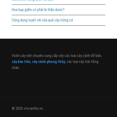
Hoa bụp giấm có phải là thần dược?
Công dụng tuyệt vời của quả cây trứng cá
Vườn cây việt chuyên cung cấp cây các loại cây cảnh để bàn,
cây kim tiền
,
cây cảnh phong thủy
, các loại cây trái trồng
chậu
© 2026 vtvcantho.vn. .