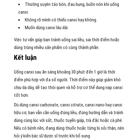
Thường xuyên táo bón, đau bụng, buồn nôn khi uống
canxi.
Không rõ mình có thiếu canxi hay không.
Muốn dùng canxi lâu dài.
Việc tư vấn giúp bạn tránh uống sai liều, sai thời điểm hoặc
dùng trùng nhiều sản phẩm có cùng thành phần.
Kết luận
Uống canxi sau ăn sáng khoảng 30 phút đến 1 giờ là thời
điểm phù hợp với đa số người. Thời điểm này giúp giảm khó
chịu dạ dày, dễ tạo thói quen và hỗ trợ cơ thể dung nạp canxi
tốt hơn.
Dù dùng canxi carbonate, canxi citrate, canxi nano hay canxi
hữu cơ, bạn vẫn cần uống đúng liều, đúng hướng dẫn và tránh
dùng cùng lúc với sắt, thuốc tuyến giáp, trà đặc hoặc cà phê.
Nếu có bệnh nền, đang dùng thuốc hoặc từng bị sỏi thận, nên
hỏi ý kiến bác sĩ/dược sĩ trước khi bổ sung.