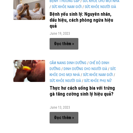
BỆNH THƯỜNG GẶP
/
SỨC KHỎE CHO MỌI NHÀ
/
SỨC KHỎE NAM GIỚI
/
SỨC KHỎE NGƯỜI GIÀ
Bệnh yếu sinh lý: Nguyên nhân,
dấu hiệu, cách phòng ngừa hiệu
quả
June 19, 2023
Đọc thêm »
CẨM NANG DINH DƯỠNG
/
CHẾ ĐỘ DINH
DƯỠNG
/
DINH DƯỠNG CHO NGƯỜI GIÀ
/
SỨC
KHỎE CHO MỌI NHÀ
/
SỨC KHỎE NAM GIỚI
/
SỨC KHỎE NGƯỜI GIÀ
/
SỨC KHỎE PHỤ NỮ
Thực hư cách uống bia với trứng
gà tăng cường sinh lý hiệu quả?
June 13, 2023
Đọc thêm »