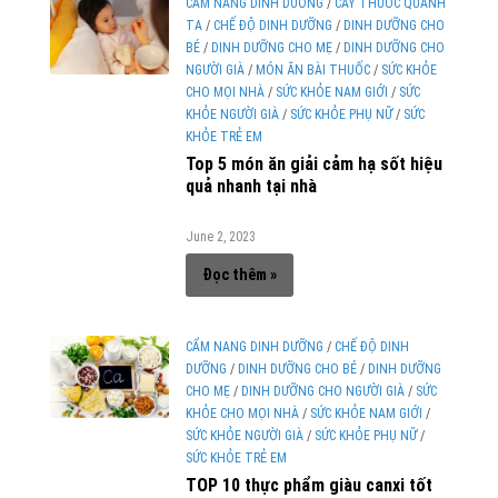
CẨM NANG DINH DƯỠNG
/
CÂY THUỐC QUANH
TA
/
CHẾ ĐỘ DINH DƯỠNG
/
DINH DƯỠNG CHO
BÉ
/
DINH DƯỠNG CHO MẸ
/
DINH DƯỠNG CHO
NGƯỜI GIÀ
/
MÓN ĂN BÀI THUỐC
/
SỨC KHỎE
CHO MỌI NHÀ
/
SỨC KHỎE NAM GIỚI
/
SỨC
KHỎE NGƯỜI GIÀ
/
SỨC KHỎE PHỤ NỮ
/
SỨC
KHỎE TRẺ EM
Top 5 món ăn giải cảm hạ sốt hiệu
quả nhanh tại nhà
June 2, 2023
Đọc thêm »
CẨM NANG DINH DƯỠNG
/
CHẾ ĐỘ DINH
DƯỠNG
/
DINH DƯỠNG CHO BÉ
/
DINH DƯỠNG
CHO MẸ
/
DINH DƯỠNG CHO NGƯỜI GIÀ
/
SỨC
KHỎE CHO MỌI NHÀ
/
SỨC KHỎE NAM GIỚI
/
SỨC KHỎE NGƯỜI GIÀ
/
SỨC KHỎE PHỤ NỮ
/
SỨC KHỎE TRẺ EM
TOP 10 thực phẩm giàu canxi tốt