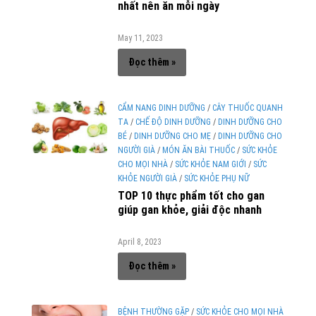
nhất nên ăn mỗi ngày
May 11, 2023
Đọc thêm »
CẨM NANG DINH DƯỠNG
/
CÂY THUỐC QUANH
TA
/
CHẾ ĐỘ DINH DƯỠNG
/
DINH DƯỠNG CHO
BÉ
/
DINH DƯỠNG CHO MẸ
/
DINH DƯỠNG CHO
NGƯỜI GIÀ
/
MÓN ĂN BÀI THUỐC
/
SỨC KHỎE
CHO MỌI NHÀ
/
SỨC KHỎE NAM GIỚI
/
SỨC
KHỎE NGƯỜI GIÀ
/
SỨC KHỎE PHỤ NỮ
TOP 10 thực phẩm tốt cho gan
giúp gan khỏe, giải độc nhanh
April 8, 2023
Đọc thêm »
BỆNH THƯỜNG GẶP
/
SỨC KHỎE CHO MỌI NHÀ