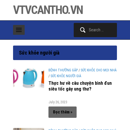
VTVCANTHO.VN
Search
for:
Sức khỏe người già
BỆNH THƯỜNG GẶP
/
SỨC KHỎE CHO MỌI NHÀ
/
SỨC KHỎE NGƯỜI GIÀ
Thực hư về câu chuyện bình đun
siêu tốc gây ung thư?
July 26, 2023
Đọc thêm »