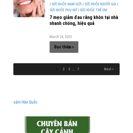
/
SỨC KHỎE NAM GIỚI
/
SỨC KHỎE NGƯỜI GIÀ
/
SỨC KHỎE PHỤ NỮ
/
SỨC KHỎE TRẺ EM
7 mẹo giảm đau răng khôn tại nhà
nhanh chóng, hiệu quả
March 24, 2023
Đọc thêm »
1
2
3
…
7
Next »
sâm Hàn Quốc