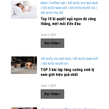
BỆNH THƯỜNG GẶP
/
SỨC KHỎE CHO MỌI NHÀ
/
SỨC KHỎE NAM GIỚI
/
SỨC KHỎE NGƯỜI GIÀ
/
SỨC KHỎE PHỤ NỮ
Top 10 bí quyết ngủ ngon dù căng
thẳng, mệt mỏi đến đâu
June 9, 2023
Đọc thêm »
SỨC KHỎE CHO MỌI NHÀ
/
SỨC KHỎE NAM GIỚI
/
SỨC KHỎE NGƯỜI GIÀ
TOP 3 bài tập tăng cường sinh lý
nam giới hiệu quả nhất
June 7, 2023
Đọc thêm »