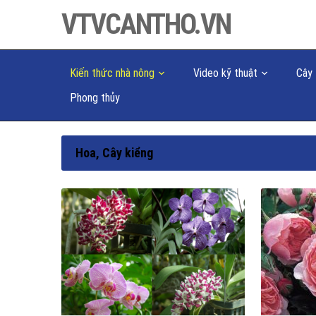
VTVCANTHO.VN
Kiến thức nhà nông
Video kỹ thuật
Cây 
Phong thủy
Hoa, Cây kiểng