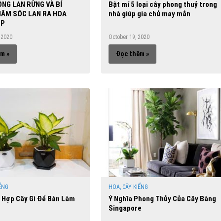
NG LAN RỪNG VÀ BÍ
Bật mí 5 loại cây phong thuỷ trong
HĂM SÓC LAN RA HOA
nhà giúp gia chủ may mắn
ẸP
 2020
October 19, 2020
m »
Đọc thêm »
ỂNG
HOA, CÂY KIỂNG
 Hợp Cây Gì Để Bàn Làm
Ý Nghĩa Phong Thủy Của Cây Bàng
Singapore