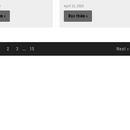
0
April 22, 2020
m »
Đọc thêm »
2
3
…
15
Next »