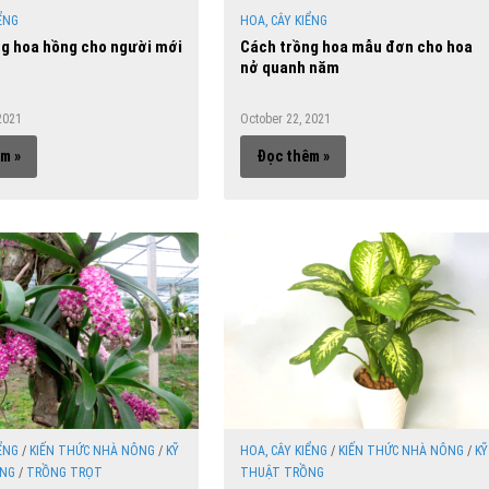
ỂNG
HOA, CÂY KIỂNG
g hoa hồng cho người mới
Cách trồng hoa mẫu đơn cho hoa
nở quanh năm
2021
October 22, 2021
m »
Đọc thêm »
ỂNG
/
KIẾN THỨC NHÀ NÔNG
/
KỸ
HOA, CÂY KIỂNG
/
KIẾN THỨC NHÀ NÔNG
/
KỸ
NG
/
TRỒNG TRỌT
THUẬT TRỒNG