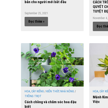
bản cho người mới bắt đầu
CÁCH TRỒ
QUYẾT C
TUYỆT Đ
September 25, 2021
November 4,
Đọc thêm »
Đọc thê
HOA, CÂY KIỂNG
/
KIẾN THỨC NHÀ NÔNG
/
HOA, CÂY KI
TRỒNG TRỌT
Mệnh Kim
Việc
Cách chồng và chăm sóc hoa đậu
biết