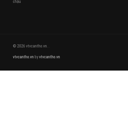
chậu
© 2026 vtvcantho.vn. .
vtvcantho.vn
by
vtvcantho.vn