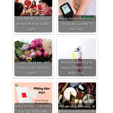
Tổng hợp 30+ lời chúc bố
Máy Đo Đường Huyết Không
mẹ ngày tết ấm áp và đầy ý
Cần Lấy Máu: Có Nên Tin
nghĩa…
Vào Công…
Ý nghĩa của trà sen – tinh
Kem Dưỡng Ẩm Vùng Kín
hoa trong văn hóa trà của
Vagisan FeuchtCreme Dr.
người…
Wolff – Giải…
Miếng Dán Mụn – Cẩm Nang
Phô mai uống rượu vang: Sự
Toàn Tập Về Đặc Điểm,
kết hợp hoàn hảo không nên