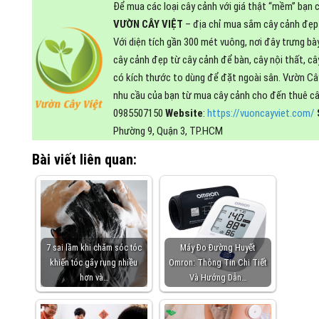
Để mua các loại cây cảnh với giá thật “mềm” bạn c
VƯỜN CÂY VIỆT
– địa chỉ mua sắm cây cảnh đẹp
Với diện tích gần 300 mét vuông, nơi đây trưng bà
cây cảnh đẹp từ cây cảnh để bàn, cây nội thất, c
có kích thước to dùng để đặt ngoài sân. Vườn C
nhu cầu của bạn từ mua cây cảnh cho đến thuê cây
0985507150
Website
:
https://vuoncayviet.com/
Phường 9, Quận 3, TP.HCM
Bài viết liên quan:
7 sai lầm khi chăm sóc tóc
Máy Đo Đường Huyết
khiến tóc gãy rụng nhiều
Omron: Thông Tin Chi Tiết
hơn và…
Và Hướng Dẫn…