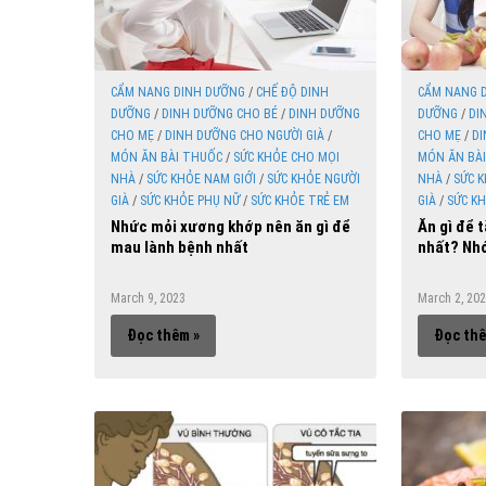
CẨM NANG DINH DƯỠNG
/
CHẾ ĐỘ DINH
CẨM NANG 
DƯỠNG
/
DINH DƯỠNG CHO BÉ
/
DINH DƯỠNG
DƯỠNG
/
DI
CHO MẸ
/
DINH DƯỠNG CHO NGƯỜI GIÀ
/
CHO MẸ
/
DI
MÓN ĂN BÀI THUỐC
/
SỨC KHỎE CHO MỌI
MÓN ĂN BÀ
NHÀ
/
SỨC KHỎE NAM GIỚI
/
SỨC KHỎE NGƯỜI
NHÀ
/
SỨC K
GIÀ
/
SỨC KHỎE PHỤ NỮ
/
SỨC KHỎE TRẺ EM
GIÀ
/
SỨC K
Nhức mỏi xương khớp nên ăn gì để
Ăn gì để 
mau lành bệnh nhất
nhất? Nhớ
March 9, 2023
March 2, 20
Đọc thêm »
Đọc thê