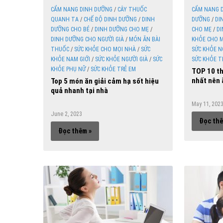
CẨM NANG DINH DƯỠNG
/
CÂY THUỐC
CẨM NANG 
QUANH TA
/
CHẾ ĐỘ DINH DƯỠNG
/
DINH
DƯỠNG
/
DI
DƯỠNG CHO BÉ
/
DINH DƯỠNG CHO MẸ
/
CHO MẸ
/
DI
DINH DƯỠNG CHO NGƯỜI GIÀ
/
MÓN ĂN BÀI
KHỎE CHO 
THUỐC
/
SỨC KHỎE CHO MỌI NHÀ
/
SỨC
SỨC KHỎE N
KHỎE NAM GIỚI
/
SỨC KHỎE NGƯỜI GIÀ
/
SỨC
SỨC KHỎE T
KHỎE PHỤ NỮ
/
SỨC KHỎE TRẺ EM
TOP 10 th
nhất nên 
Top 5 món ăn giải cảm hạ sốt hiệu
quả nhanh tại nhà
May 11, 202
June 2, 2023
Đọc thê
Đọc thêm »