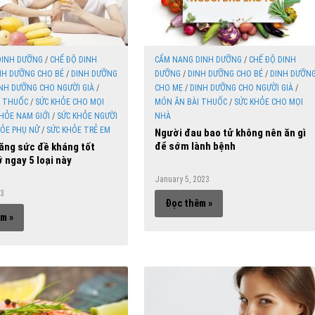
DINH DƯỠNG
/
CHẾ ĐỘ DINH
CẨM NANG DINH DƯỠNG
/
CHẾ ĐỘ DINH
NH DƯỠNG CHO BÉ
/
DINH DƯỠNG
DƯỠNG
/
DINH DƯỠNG CHO BÉ
/
DINH DƯỠN
NH DƯỠNG CHO NGƯỜI GIÀ
/
CHO MẸ
/
DINH DƯỠNG CHO NGƯỜI GIÀ
/
I THUỐC
/
SỨC KHỎE CHO MỌI
MÓN ĂN BÀI THUỐC
/
SỨC KHỎE CHO MỌI
HỎE NAM GIỚI
/
SỨC KHỎE NGƯỜI
NHÀ
HỎE PHỤ NỮ
/
SỨC KHỎE TRẺ EM
Người đau bao tử không nên ăn gì
để sớm lành bệnh
tăng sức đề kháng tốt
 ngay 5 loại này
January 5, 2023
23
Đọc thêm »
m »