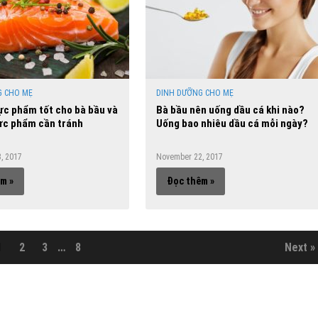
G CHO MẸ
DINH DƯỠNG CHO MẸ
c phẩm tốt cho bà bầu và
Bà bầu nên uống dầu cá khi nào?
ực phẩm cần tránh
Uống bao nhiêu dầu cá mỗi ngày?
, 2017
November 22, 2017
m »
Đọc thêm »
1
2
3
…
8
Next »