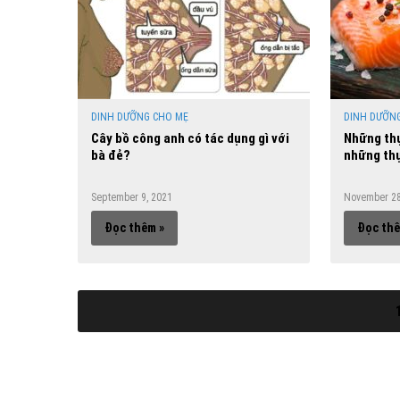
DINH DƯỠNG CHO MẸ
DINH DƯỠN
Cây bồ công anh có tác dụng gì với
Những thự
bà đẻ?
những th
September 9, 2021
November 28
Đọc thêm »
Đọc thê