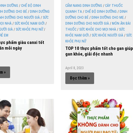
DINH DƯỠNG
/
CHẾ ĐỘ DINH
CẨM NANG DINH DƯỠNG
/
CÂY THUỐC
NH DƯỠNG CHO BÉ
/
DINH DƯỠNG
QUANH TA
/
CHẾ ĐỘ DINH DƯỠNG
/
DINH
NH DƯỠNG CHO NGƯỜI GIÀ
/
SỨC
DƯỠNG CHO BÉ
/
DINH DƯỠNG CHO MẸ
/
MỌI NHÀ
/
SỨC KHỎE NAM GIỚI
/
DINH DƯỠNG CHO NGƯỜI GIÀ
/
MÓN ĂN BÀI
GƯỜI GIÀ
/
SỨC KHỎE PHỤ NỮ
/
THUỐC
/
SỨC KHỎE CHO MỌI NHÀ
/
SỨC
RẺ EM
KHỎE NAM GIỚI
/
SỨC KHỎE NGƯỜI GIÀ
/
SỨC
KHỎE PHỤ NỮ
ực phẩm giàu canxi tốt
ăn mỗi ngày
TOP 10 thực phẩm tốt cho gan giúp
gan khỏe, giải độc nhanh
3
April 8, 2023
m »
Đọc thêm »