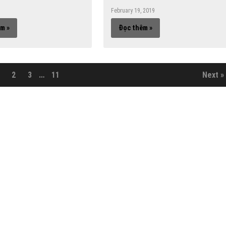
February 19, 2019
m »
Đọc thêm »
2
3
…
11
Next »