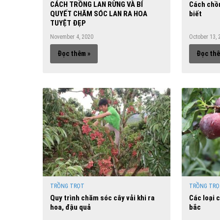
CÁCH TRỒNG LAN RỪNG VÀ BÍ
Cách chồ
QUYẾT CHĂM SÓC LAN RA HOA
biết
TUYỆT ĐẸP
November 4, 2020
October 13, 
Đọc thêm »
Đọc thê
TRỒNG TRỌT
TRỒNG TRỌ
Quy trình chăm sóc cây vải khi ra
Các loại 
hoa, đậu quả
bắc