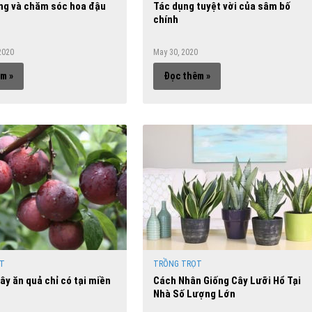
ng và chăm sóc hoa đậu
Tác dụng tuyệt vời của sâm bố
chính
2020
May 30, 2020
m »
Đọc thêm »
T
TRỒNG TRỌT
cây ăn quả chỉ có tại miền
Cách Nhân Giống Cây Lưỡi Hổ Tại
Nhà Số Lượng Lớn