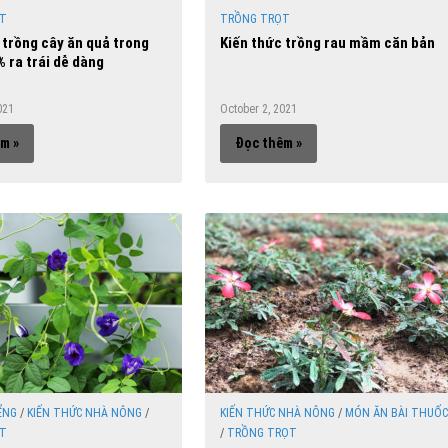
T
TRỒNG TRỌT
 trồng cây ăn quả trong
Kiến thức trồng rau mầm căn bản
 ra trái dễ dàng
021
October 2, 2021
m »
Đọc thêm »
ỂNG
/
KIẾN THỨC NHÀ NÔNG
/
KIẾN THỨC NHÀ NÔNG
/
MÓN ĂN BÀI THUỐC
T
/
TRỒNG TRỌT