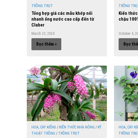
TRỒNG TRỌT
TRỒNG TRỌ
Tổng hợp giá các mẫu khớp nối
Kiến thức
nhanh ống nước cao cấp đến từ
chậu 100%
Claber
March 23, 2024
October 4, 2
Đọc thêm »
Đọc thê
HOA, CÂY KIỂNG
/
KIẾN THỨC NHÀ NÔNG
/
KỸ
HOA, CÂY KI
THUẬT TRỒNG
/
TRỒNG TRỌT
TRỒNG TRỌ