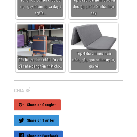
Tổng hợp 30+ lời chúc bố
Top 5 các loại nệm lò xo túi
mẹ ngày tết ấm áp và đầy ý
độc lập phổ biến nhất hiện
nghĩa…
nay
Top 4 địa chỉ mua nệm
Đâu là lựa chọn chất liệu vali
mỏng gấp gọn online uy tín,
bền nhẹ đáng tiền nhất cho…
giá rẻ
CHIA SẺ
Share on Google+
Share on Twitter
Share on Facebook