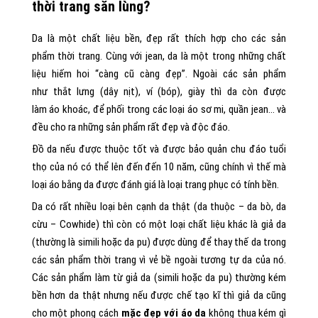
thời trang săn lùng?
Da là một chất liệu bền, đẹp rất thích hợp cho các sản
phẩm thời trang. Cùng với jean, da là một trong những chất
liệu hiếm hoi “càng cũ càng đẹp”. Ngoài các sản phẩm
như thắt lưng (dây nịt), ví (bóp), giày thì da còn được
làm áo khoác, để phối trong các loại áo sơ mi, quần jean… và
đều cho ra những sản phẩm rất đẹp và độc đáo.
Đồ da nếu được thuộc tốt và được bảo quản chu đáo tuổi
thọ của nó có thể lên đến đến 10 năm, cũng chính vì thế mà
loại áo bằng da được đánh giá là loại trang phục có tính bền.
Da có rất nhiều loại bên cạnh da thật (da thuộc – da bò, da
cừu – Cowhide) thì còn có một loại chất liệu khác là giả da
(thường là simili hoặc da pu) được dùng để thay thế da trong
các sản phẩm thời trang vì vẻ bề ngoài tương tự da của nó.
Các sản phẩm làm từ giả da (simili hoặc da pu) thường kém
bền hơn da thật nhưng nếu được chế tạo kĩ thì giả da cũng
cho một phong cách
mặc đẹp với áo da
không thua kém gì