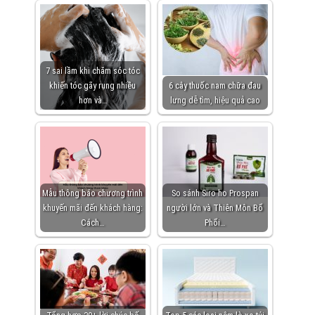
7 sai lầm khi chăm sóc tóc
khiến tóc gãy rụng nhiều
6 cây thuốc nam chữa đau
hơn và…
lưng dễ tìm, hiệu quả cao
Mẫu thông báo chương trình
So sánh Siro ho Prospan
khuyến mãi đến khách hàng:
người lớn và Thiên Môn Bổ
Cách…
Phổi…