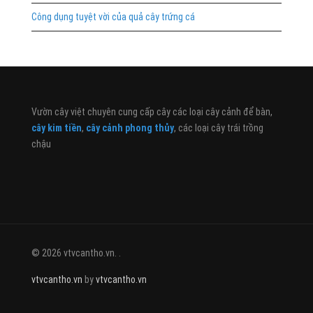
Công dụng tuyệt vời của quả cây trứng cá
Vườn cây việt chuyên cung cấp cây các loại cây cảnh để bàn,
cây kim tiền
,
cây cảnh phong thủy
, các loại cây trái trồng
chậu
© 2026 vtvcantho.vn. .
vtvcantho.vn
by
vtvcantho.vn