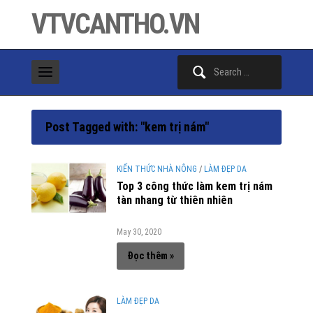
VTVCANTHO.VN
Search
for:
Post Tagged with: "kem trị nám"
KIẾN THỨC NHÀ NÔNG
/
LÀM ĐẸP DA
Top 3 công thức làm kem trị nám
tàn nhang từ thiên nhiên
May 30, 2020
Đọc thêm »
LÀM ĐẸP DA