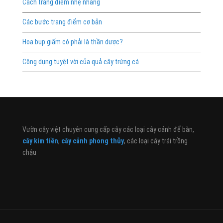
Cách trang điểm nhẹ nhàng
Các bước trang điểm cơ bản
Hoa bụp giấm có phải là thần dược?
Công dụng tuyệt vời của quả cây trứng cá
Vườn cây việt chuyên cung cấp cây các loại cây cảnh để bàn,
cây kim tiền
,
cây cảnh phong thủy
, các loại cây trái trồng
chậu