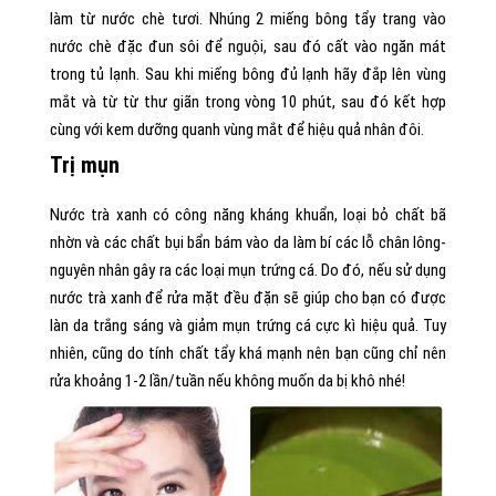
làm từ nước chè tươi. Nhúng 2 miếng bông tẩy trang vào
nước chè đặc đun sôi để nguội, sau đó cất vào ngăn mát
trong tủ lạnh. Sau khi miếng bông đủ lạnh hãy đắp lên vùng
mắt và từ từ thư giãn trong vòng 10 phút, sau đó kết hợp
cùng với kem dưỡng quanh vùng mắt để hiệu quả nhân đôi.
Trị mụn
Nước trà xanh có công năng kháng khuẩn, loại bỏ chất bã
nhờn và các chất bụi bẩn bám vào da làm bí các lỗ chân lông-
nguyên nhân gây ra các loại mụn trứng cá. Do đó, nếu sử dụng
nước trà xanh để rửa mặt đều đặn sẽ giúp cho bạn có được
làn da trắng sáng và giảm mụn trứng cá cực kì hiệu quả. Tuy
nhiên, cũng do tính chất tẩy khá mạnh nên bạn cũng chỉ nên
rửa khoảng 1-2 lần/tuần nếu không muốn da bị khô nhé!