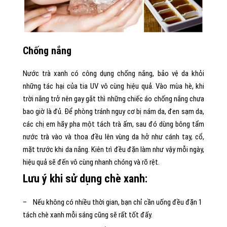
Chống nắng
Nước trà xanh có công dụng chống nắng, bảo vệ da khỏi
những tác hại của tia UV vô cùng hiệu quả. Vào mùa hè, khi
trời nắng trở nên gay gắt thì những chiếc áo chống nắng chưa
bao giờ là đủ. Để phòng tránh nguy cơ bị nám da, đen sạm da,
các chị em hãy pha một tách trà ấm, sau đó dùng bông tẩm
nước trà vào và thoa đều lên vùng da hở như cánh tay, cổ,
mặt trước khi da nắng. Kiên trì đều đặn làm như vậy mỗi ngày,
hiệu quả sẽ đến vô cùng nhanh chóng và rõ rệt.
Lưu ý khi sử dụng chè xanh:
– Nếu không có nhiều thời gian, bạn chỉ cần uống đều đặn 1
tách chè xanh mỗi sáng cũng sẽ rất tốt đấy.