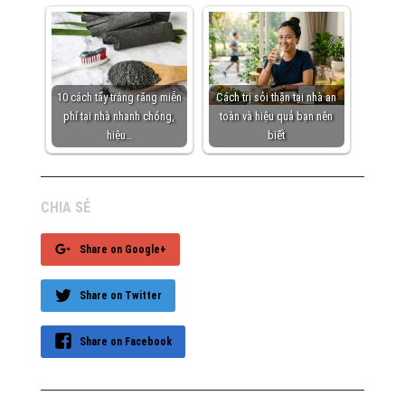
10 cách tẩy trắng răng miễn
Cách trị sỏi thận tại nhà an
phí tại nhà nhanh chóng,
toàn và hiệu quả bạn nên
hiệu…
biết
CHIA SẺ
Share on Google+
Share on Twitter
Share on Facebook