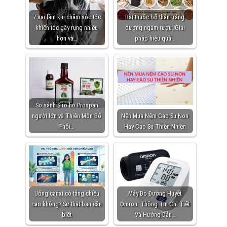
7 sai lầm khi chăm sóc tóc
Bài thuốc bổ thận tráng
khiến tóc gãy rụng nhiều
dương ngâm rượu: Giải
hơn và…
pháp hiệu quả…
So sánh Siro ho Prospan
người lớn và Thiên Môn Bổ
Nên Mua Nệm Cao Su Non
Phổi…
Hay Cao Su Thiên Nhiên
Uống canxi có tăng chiều
Máy Đo Đường Huyết
cao không? Sự thật bạn cần
Omron: Thông Tin Chi Tiết
biết
Và Hướng Dẫn…