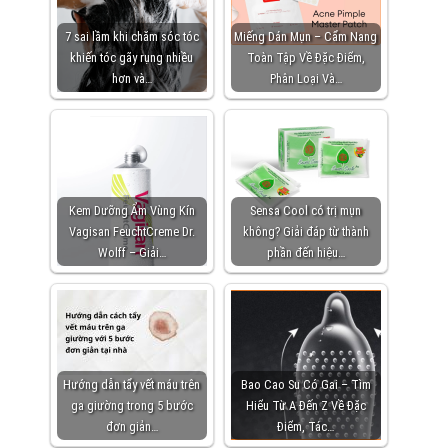
7 sai lầm khi chăm sóc tóc
Miếng Dán Mụn – Cẩm Nang
khiến tóc gãy rụng nhiều
Toàn Tập Về Đặc Điểm,
hơn và…
Phân Loại Và…
Kem Dưỡng Ẩm Vùng Kín
Sensa Cool có trị mụn
Vagisan FeuchtCreme Dr.
không? Giải đáp từ thành
Wolff – Giải…
phần đến hiệu…
Hướng dẫn tẩy vết máu trên
Bao Cao Su Có Gai – Tìm
ga giường trong 5 bước
Hiểu Từ A Đến Z Về Đặc
đơn giản…
Điểm, Tác…