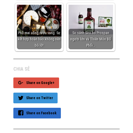
Phô mai uống rượu vang: Sự
So sánh Siro ho Prospan
kết hợp hoàn hảo không nên
người lớn và Thiên Môn Bổ
bỏ lỡ!
Phổi…
CHIA SẺ
Share on Google+
Share on Twitter
Share on Facebook