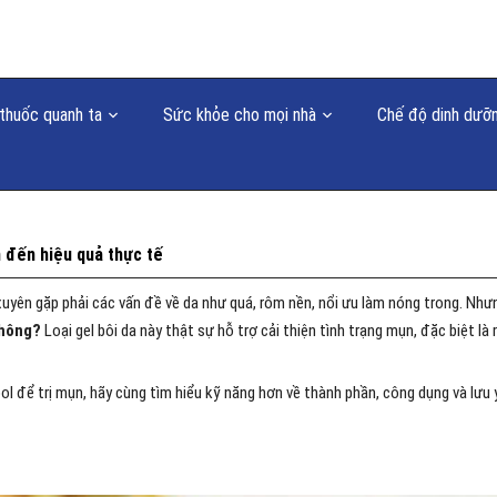
thuốc quanh ta
Sức khỏe cho mọi nhà
Chế độ dinh dưỡ
 đến hiệu quả thực tế
xuyên gặp phải các vấn đề về da như quá, rôm nền, nổi ưu làm nóng trong. Như
không?
Loại gel bôi da này thật sự hỗ trợ cải thiện tình trạng mụn, đặc biệt là
 để trị mụn, hãy cùng tìm hiểu kỹ năng hơn về thành phần, công dụng và lưu 