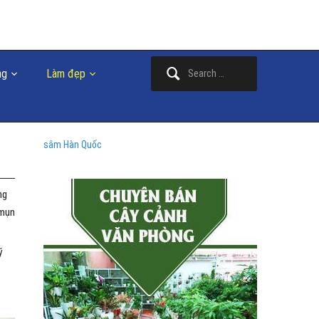
Search
ng
Làm đẹp
for:
sâm Hàn Quốc
ng
 mụn
ý