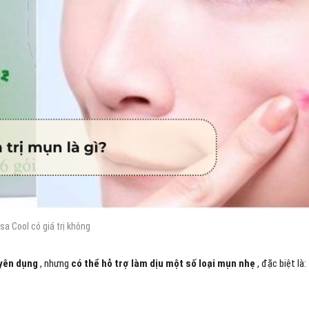
sa Cool có giá trị không
uyên dụng
, nhưng
có thể hỗ trợ làm dịu một số loại mụn nhẹ
, đặc biệt là: