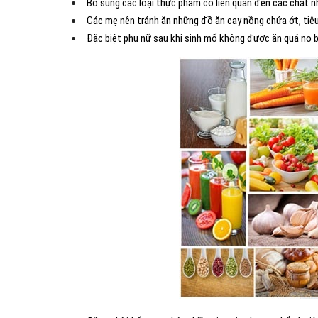
Bổ sung các loại thực phẩm có liên quan đến các chất nh
Các mẹ nên tránh ăn những đồ ăn cay nồng chứa ớt, tiêu, 
Đặc biệt phụ nữ sau khi sinh mổ không được ăn quá no bở