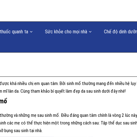
thuốc quanh ta
Sức khỏe cho mọi nhà
Chế độ dinh dưỡ
được khá nhiều chị em quan tâm. Bởi sinh mổ thường mang đến nhiều hệ lụy
 mĩ làn da. Cùng tham khảo bí quyết làm đẹp da sau sinh dưới đây nhé!
 mổ
nh thường và những mẹ sau sinh mổ. Điều đáng quan tâm chính là vòng 2 lúc này
nh các mẹ có thể thực hiện một trong những cách sau: Tập thể dục sau sinh
ỡ bụng sau sinh tại nhà.