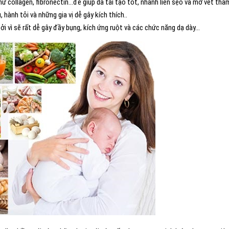
ư collagen, fibronectin…để giúp da tái tạo tốt, nhanh liền sẹo và mờ vết thâ
hành tỏi và những gia vị dễ gây kích thích..
i vì sẽ rất dễ gây đầy bụng, kích ứng ruột và các chức năng dạ dày…