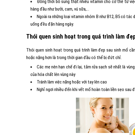
Đồng thời bổ sung thật nhiều vitamin cho cơ thể từ việc
hàng đầu như bưởi, cam, vú sữa,…
Ngoài ra những loại vitamin nhóm B như B12, B5 có tác
uống đều đặn hàng ngày.
Thói quen sinh hoạt trong quá trình làm đẹ
Thói quen sinh hoạt trong quá trình làm đẹp sau sinh mổ cần
hoặc nặng hơn là trong thời gian đầu có thể bị đứt chỉ.
Các mẹ nên hạn chế đi lại, tắm rửa sạch sẽ nhất là vùn
của hóa chất lên vùng này
Tránh làm việc nặng hoặc với tay lên cao
Nghỉ ngơi nhiều đến khi vết mổ hoàn toàn liền sẹo sa