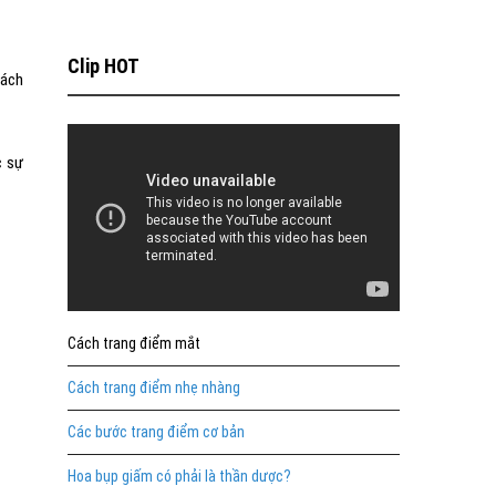
Clip HOT
cách
c sự
Cách trang điểm mắt
Cách trang điểm nhẹ nhàng
Các bước trang điểm cơ bản
Hoa bụp giấm có phải là thần dược?