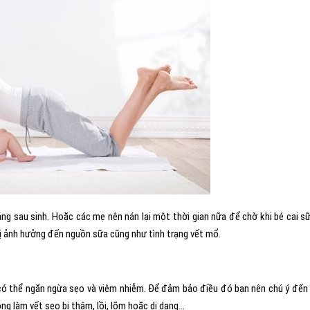
g sau sinh. Hoặc các mẹ nên nán lại một thời gian nữa để chờ khi bé cai sữ
bị ảnh hưởng đến nguồn sữa cũng như tình trạng vết mổ.
 có thể ngăn ngừa sẹo và viêm nhiễm. Để đảm bảo điều đó bạn nên chú ý đến
ng làm vết sẹo bị thâm, lồi, lõm hoặc dị dạng…