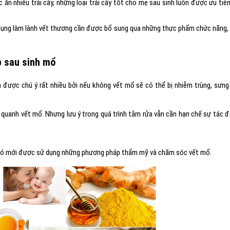
 ăn nhiều trái cây, những loại trái cây tốt cho mẹ sau sinh luôn được ưu tiên
 dụng làm lành vết thương cần được bổ sung qua những thực phẩm chức năng,
p sau sinh mổ
 được chú ý rất nhiều bởi nếu không vết mổ sẽ có thể bị nhiễm trùng, sưng
g quanh vết mổ. Nhưng lưu ý trong quá trình tắm rửa vẫn cần hạn chế sự tác 
u đó mới được sử dụng những phương pháp thẩm mỹ và chăm sóc vết mổ.