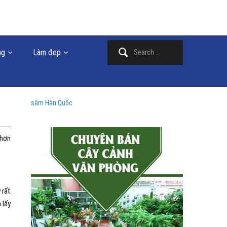
Search
ng
Làm đẹp
for:
sâm Hàn Quốc
 hơn
 rất
 lấy