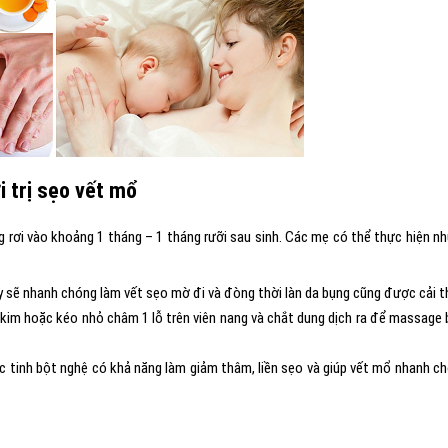
 trị sẹo vết mổ
 rơi vào khoảng 1 tháng – 1 tháng rưỡi sau sinh. Các mẹ có thể thực hiện n
y sẽ nhanh chóng làm vết sẹo mờ đi và đòng thời làn da bụng cũng được cải t
kim hoặc kéo nhỏ châm 1 lỗ trên viên nang và chắt dung dịch ra để massage 
c tinh bột nghệ có khả năng làm giảm thâm, liền sẹo và giúp vết mổ nhanh c