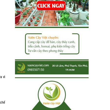
a vì
 chế