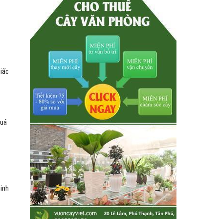
giấc
quá
sinh