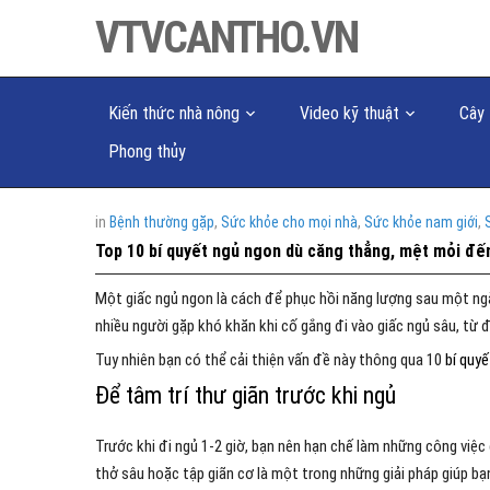
VTVCANTHO.VN
Kiến thức nhà nông
Video kỹ thuật
Cây 
Phong thủy
in
Bệnh thường gặp
,
Sức khỏe cho mọi nhà
,
Sức khỏe nam giới
,
Top 10 bí quyết ngủ ngon dù căng thẳng, mệt mỏi đế
Một giấc ngủ ngon là cách để phục hồi năng lượng sau một ngày
nhiều người gặp khó khăn khi cố gắng đi vào giấc ngủ sâu, từ
Tuy nhiên bạn có thể cải thiện vấn đề này thông qua 10
bí quy
Để tâm trí thư giãn trước khi ngủ
Trước khi đi ngủ 1-2 giờ, bạn nên hạn chế làm những công việc 
thở sâu hoặc tập giãn cơ là một trong những giải pháp giúp bạn