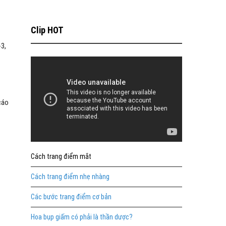
Clip HOT
-3,
cáo
Cách trang điểm mắt
Cách trang điểm nhẹ nhàng
Các bước trang điểm cơ bản
Hoa bụp giấm có phải là thần dược?