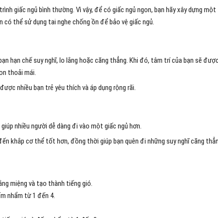
rình giấc ngủ bình thường. Vì vậy, để có giấc ngủ ngon, bạn hãy xây dựng một
n có thể sử dụng tai nghe chống ồn để bảo vệ giấc ngủ.
bạn hạn chế suy nghĩ, lo lắng hoặc căng thẳng. Khi đó, tâm trí của bạn sẽ đượ
on thoải mái.
ược nhiều bạn trẻ yêu thích và áp dụng rộng rãi.
giúp nhiều người dễ dàng đi vào một giấc ngủ hơn.
 đến khắp cơ thể tốt hơn, đồng thời giúp bạn quên đi những suy nghĩ căng thẳ
bằng miệng và tạo thành tiếng gió.
đếm nhẩm từ 1 đến 4.