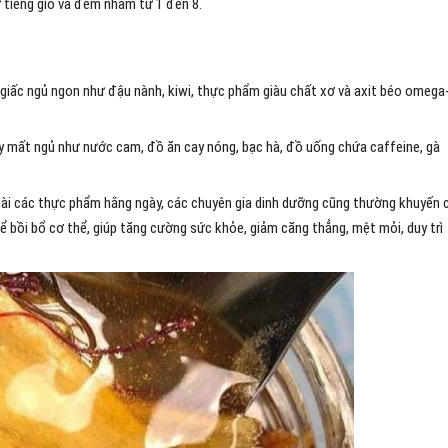
 tiếng gió và đếm nhẩm từ 1 đến 8.
giấc ngủ ngon như đậu nành, kiwi, thực phẩm giàu chất xơ và axit béo omega
 mất ngủ như nước cam, đồ ăn cay nóng, bạc hà, đồ uống chứa caffeine, gà
ngoài các thực phẩm hằng ngày, các chuyên gia dinh dưỡng cũng thường khuyến 
 bồi bổ cơ thể, giúp tăng cường sức khỏe, giảm căng thẳng, mệt mỏi, duy trì