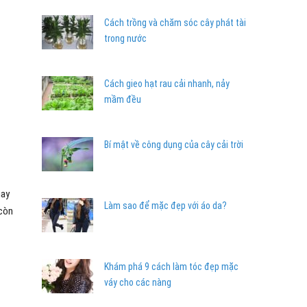
Cách trồng và chăm sóc cây phát tài
trong nước
Cách gieo hạt rau cải nhanh, nảy
mầm đều
Bí mật về công dụng của cây cải trời
hay
Làm sao để mặc đẹp với áo da?
 còn
Khám phá 9 cách làm tóc đẹp mặc
váy cho các nàng