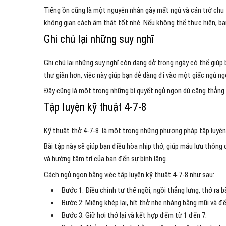
Tiếng ồn cũng là một nguyên nhân gây mất ngủ và cản trở chu t
không gian cách âm thật tốt nhé. Nếu không thể thực hiện, bạ
Ghi chú lại những suy nghĩ
Ghi chú lại những suy nghĩ còn dang dở trong ngày có thể giúp 
thư giãn hơn, việc này giúp bạn dễ dàng đi vào một giấc ngủ ng
Đây cũng là một trong những bí quyết ngủ ngon dù căng thẳng đ
Tập luyện kỹ thuật 4-7-8
Kỹ thuật thở 4-7-8 là một trong những phương pháp tập luyện 
Bài tập này sẽ giúp bạn điều hòa nhịp thở, giúp máu lưu thông
và hướng tâm trí của bạn đến sự bình lặng.
Cách ngủ ngon bằng việc tập luyện kỹ thuật 4-7-8 như sau:
Bước 1: Điều chỉnh tư thế ngồi, ngồi thẳng lưng, thở ra 
Bước 2: Miệng khép lại, hít thở nhẹ nhàng bằng mũi và 
Bước 3: Giữ hơi thở lại và kết hợp đếm từ 1 đến 7.