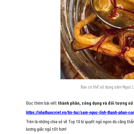
Bạn có thể sử dụng sâm Ngọc Li
Đọc thêm bài viết
t
hành phần, công dụng và đối tượng sử
https://nhathuocviet.vn/tin-tuc/sam-ngoc-linh-thanh-phan-c
Trên là những chia sẻ về Top 10 bí quyết ngủ ngon dù căng thẳ
lượng giấc ngủ tốt hơn!