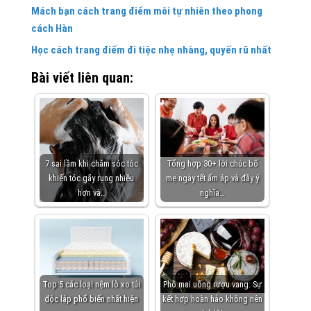
Mách bạn cách trang điểm môi tự nhiên theo phong
cách Hàn
Học cách trang điếm đi tiệc nhẹ nhàng, quyến rũ nhất
Bài viết liên quan:
7 sai lầm khi chăm sóc tóc
Tổng hợp 30+ lời chúc bố
khiến tóc gãy rụng nhiều
mẹ ngày tết ấm áp và đầy ý
hơn và…
nghĩa…
Top 5 các loại nệm lò xo túi
Phô mai uống rượu vang: Sự
độc lập phổ biến nhất hiện
kết hợp hoàn hảo không nên