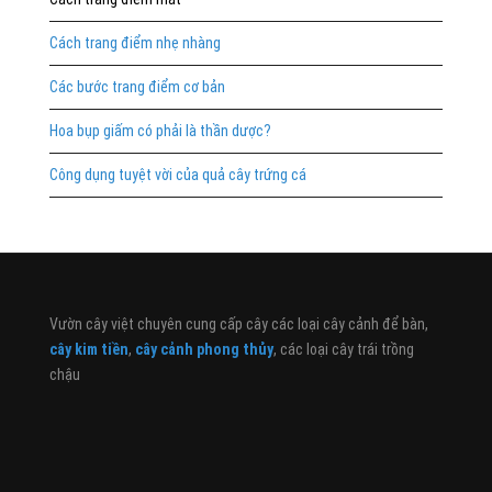
Cách trang điểm nhẹ nhàng
Các bước trang điểm cơ bản
Hoa bụp giấm có phải là thần dược?
Công dụng tuyệt vời của quả cây trứng cá
Vườn cây việt chuyên cung cấp cây các loại cây cảnh để bàn,
cây kim tiền
,
cây cảnh phong thủy
, các loại cây trái trồng
chậu