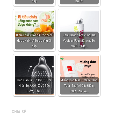
nay
bỏ lỡ!
Bị tiêu chảy uống nước cam
Kem Dưỡng Ẩm Vùng Kín
được không? Dược sĩ giải
Vagisan FeuchtCreme Dr.
đáp
Wolff – Giải…
Bao Cao Su Có Gai – Tìm
Miếng Dán Mụn – Cẩm Nang
Hiểu Từ A Đến Z Về Đặc
Toàn Tập Về Đặc Điểm,
Điểm, Tác…
Phân Loại Và…
CHIA SẺ