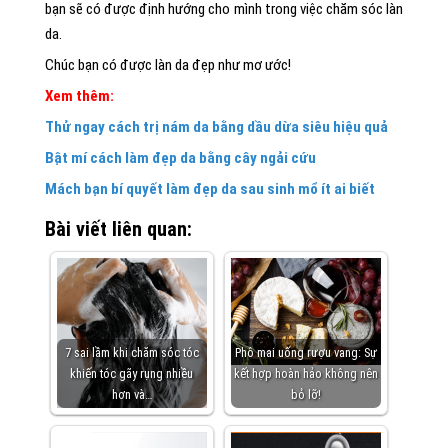
bạn sẽ có được định hướng cho mình trong việc chăm sóc làn
da.
Chúc bạn có được làn da đẹp như mơ ước!
Xem thêm:
Thử ngay cách trị nám da bằng dầu dừa siêu hiệu quả
Bật mí cách làm đẹp da bằng cây ngải cứu
Mách bạn bí quyết làm đẹp da sau sinh mổ ít ai biết
Bài viết liên quan:
7 sai lầm khi chăm sóc tóc
Phô mai uống rượu vang: Sự
khiến tóc gãy rụng nhiều
kết hợp hoàn hảo không nên
hơn và…
bỏ lỡ!