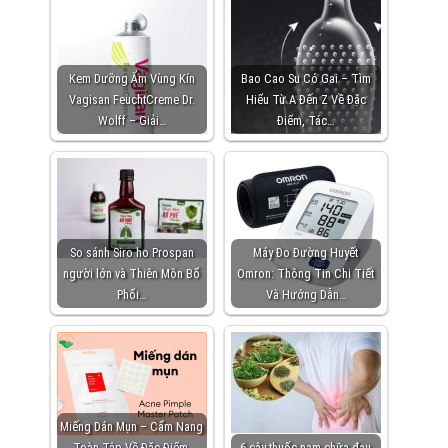
Kem Dưỡng Ẩm Vùng Kín
Bao Cao Su Có Gai – Tìm
Vagisan FeuchtCreme Dr.
Hiểu Từ A Đến Z Về Đặc
Wolff – Giải…
Điểm, Tác…
So sánh Siro ho Prospan
Máy Đo Đường Huyết
người lớn và Thiên Môn Bổ
Omron: Thông Tin Chi Tiết
Phổi…
Và Hướng Dẫn…
Miếng Dán Mụn – Cẩm Nang
Toàn Tập Về Đặc Điểm,
6 cây thuốc nam chữa đau