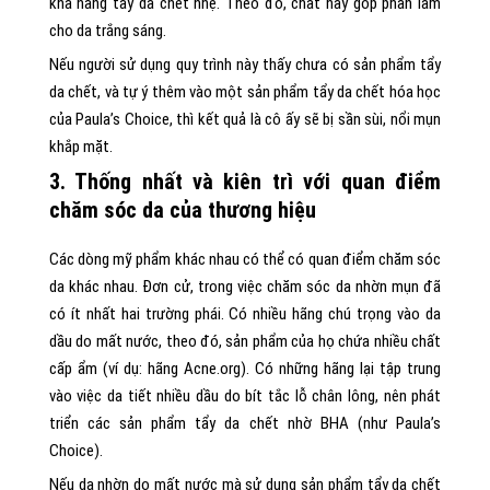
khả năng tẩy da chết nhẹ. Theo đó, chất này góp phần làm
cho da trắng sáng.
Nếu người sử dụng quy trình này thấy chưa có sản phẩm tẩy
da chết, và tự ý thêm vào một sản phẩm tẩy da chết hóa học
của Paula’s Choice, thì kết quả là cô ấy sẽ bị sần sùi, nổi mụn
khắp mặt.
3. Thống nhất và kiên trì với quan điểm
chăm sóc da của thương hiệu
Các dòng mỹ phẩm khác nhau có thể có quan điểm chăm sóc
da khác nhau. Đơn cử, trong việc chăm sóc da nhờn mụn đã
có ít nhất hai trường phái. Có nhiều hãng chú trọng vào da
dầu do mất nước, theo đó, sản phẩm của họ chứa nhiều chất
cấp ẩm (ví dụ: hãng Acne.org). Có những hãng lại tập trung
vào việc da tiết nhiều dầu do bít tắc lỗ chân lông, nên phát
triển các sản phẩm tẩy da chết nhờ BHA (như Paula’s
Choice).
Nếu da nhờn do mất nước mà sử dụng sản phẩm tẩy da chết