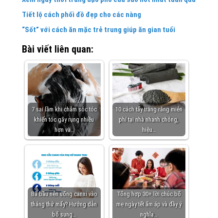
Tiết lộ cách phối đồ đẹp cho các nàng
“Sốt” với cách ăn mặc trẻ trung giúp ăn gian tuổi
Bài viết liên quan:
7 sai lầm khi chăm sóc tóc
10 cách tẩy trắng răng miễn
khiến tóc gãy rụng nhiều
phí tại nhà nhanh chóng,
hơn và…
hiệu…
Bà bầu nên uống canxi vào
Tổng hợp 30+ lời chúc bố
tháng thứ mấy? Hướng dẫn
mẹ ngày tết ấm áp và đầy ý
bổ sung…
nghĩa…