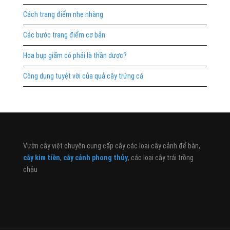
Cách trang điểm nhẹ nhàng
Các bước trang điểm cơ bản
Hoa bụp giấm có phải là thần dược?
Công dụng tuyệt vời của quả cây trứng cá
Vườn cây việt chuyên cung cấp cây các loại cây cảnh để bàn,
cây kim tiền
,
cây cảnh phong thủy
, các loại cây trái trồng
chậu