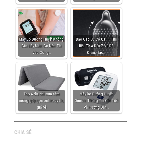
Máy Đo Đường Huyết Không
Bao Cao Su Có Gai – Tìm
Cần Lấy Máu: Có Nên Tin
Hiểu Từ A Đến Z Về Đặc
Vào Công…
Điểm, Tác…
Top 4 địa chỉ mua nệm
Máy Đo Đường Huyết
mỏng gấp gọn online uy tín,
Omron: Thông Tin Chi Tiết
giá rẻ
Và Hướng Dẫn…
CHIA SẺ