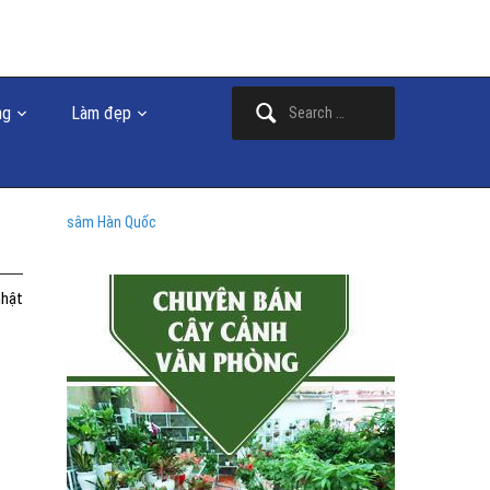
Search
ng
Làm đẹp
for:
sâm Hàn Quốc
nhật