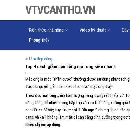
VTVCANTHO.VN
Kiến thức nhà nông
Video kỹ thuật
Cây 
Phong thủy
in
Làm đẹp dáng
Top 4 cách giảm cân bằng mật ong siêu nhanh
Mật ong là một “thần dược” thường được sử dụng như cách g
được bí quyết giảm cân siêu nhanh với mật ong đấy!
Theo đó, mật ong chứa hàm lượng năng lượng rất thấp, với 10
uống 200g thì nhiệt lượng hấp thụ vào cơ thể cũng không quá 6
còn rất xa. Vì vậy, tuy được gọi là “ăn ngọt” nhưng lại có tác
canxi và kali, không làm mất đi cân bằng dinh dưỡng trong c
nhiều chị em áp dụng.