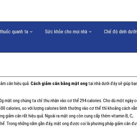
thuốc quanh ta
Sức khỏe cho mọi nhà
Chế độ dinh dưỡ
iảm cân hiệu quả.
Cách giảm cân bằng mật ong
tại nhà dưới đây sẽ giúp bạ
0g mật ong chúng ta chỉ thu nhận vào cơ thể 294 calories. Cho dù một ngày c
00 calories, so với lượng calories bình thường vào cơ thể thì khoảng cách vẫ
 dụng giảm cân rất hiệu quả. Ngoài ra mật ong còn cung cấp thêm vitamin B, C,
ơ thể. Trong những năm gần đây, mật ong được coi là phương pháp giảm cân đ