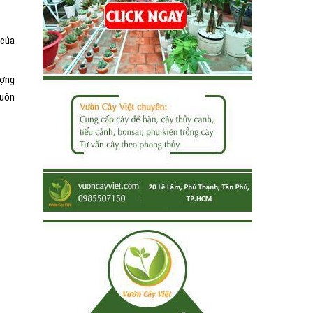
 của
ượng
luôn