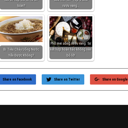
toàn?
rượu vang…
Phô mai uống rượu vang: Sự
Bị Tiêu Chảy Uống Nước
kết hợp hoàn hảo không nên
Yến Được Không?
bỏ lỡ!
Share on Facebook
Share on Twitter
Share on Google