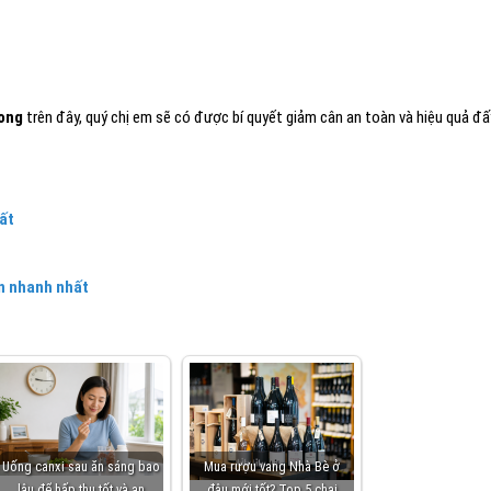
ong
trên đây, quý chị em sẽ có được bí quyết giảm cân an toàn và hiệu quả đấ
ất
n nhanh nhất
Uống canxi sau ăn sáng bao
Mua rượu vang Nhà Bè ở
lâu để hấp thu tốt và an
đâu mới tốt? Top 5 chai