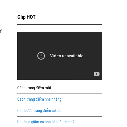
Clip HOT
y!
Cách trang điểm mắt
Cách trang điểm nhẹ nhàng
Các bước trang điểm cơ bản
Hoa bụp giấm có phải là thần dược?