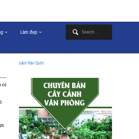
Search
ng
Làm đẹp
for:
sâm Hàn Quốc
n có
ó
n
ược