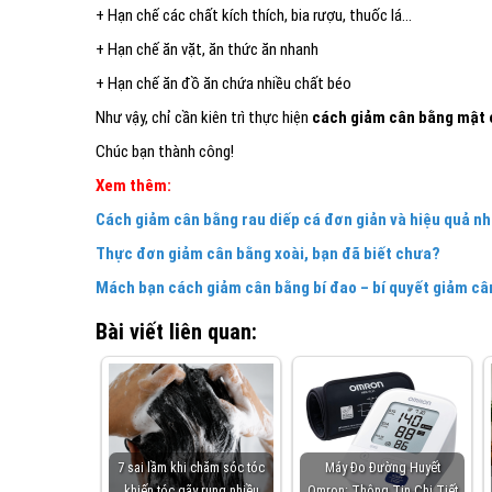
+ Hạn chế các chất kích thích, bia rượu, thuốc lá…
+ Hạn chế ăn vặt, ăn thức ăn nhanh
+ Hạn chế ăn đồ ăn chứa nhiều chất béo
Như vậy, chỉ cần kiên trì thực hiện
cách giảm cân bằng mật 
Chúc bạn thành công!
Xem thêm:
Cách giảm cân bằng rau diếp cá đơn giản và hiệu quả nh
Thực đơn giảm cân bằng xoài, bạn đã biết chưa?
Mách bạn cách giảm cân bằng bí đao – bí quyết giảm câ
Bài viết liên quan:
7 sai lầm khi chăm sóc tóc
Máy Đo Đường Huyết
khiến tóc gãy rụng nhiều
Omron: Thông Tin Chi Tiết