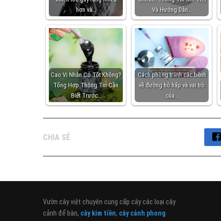
hơn và…
Và Hướng Dẫn…
Cao Vị Nhân Có Tốt Không?
Cách phòng tránh các bệnh
Tổng Hợp Thông Tin Cần
về đường hô hấp và vai trò
Biết Trước…
của…
CHIA SẺ
Vườn cây việt chuyên cung cấp cây các loại cây
cảnh để bàn,
cây kim tiền
,
cây cảnh phong