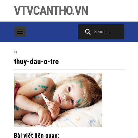
VTVCANTHO.VN
Search
for:
in
thuy-dau-o-tre
Bài viết liên quan: