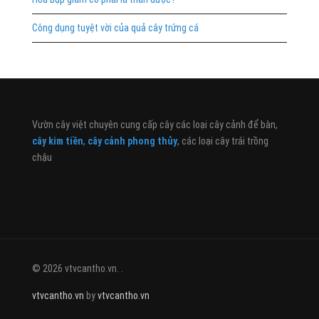
Công dụng tuyệt vời của quả cây trứng cá
Vườn cây việt chuyên cung cấp cây các loại cây cảnh để bàn,
cây kim tiền
,
cây cảnh phong thủy
, các loại cây trái trồng
chậu
© 2026 vtvcantho.vn. .
vtvcantho.vn
by
vtvcantho.vn