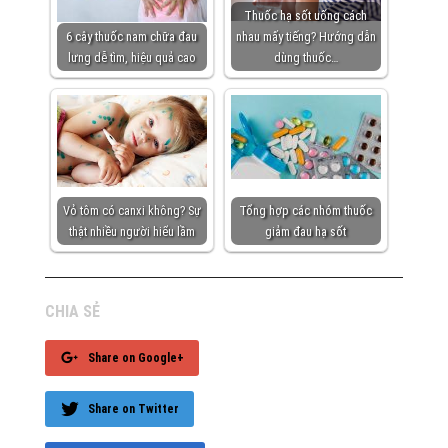
Thuốc hạ sốt uống cách
6 cây thuốc nam chữa đau
nhau mấy tiếng? Hướng dẫn
lưng dễ tìm, hiệu quả cao
dùng thuốc…
Vỏ tôm có canxi không? Sự
Tổng hợp các nhóm thuốc
thật nhiều người hiểu lầm
giảm đau hạ sốt
CHIA SẺ
Share on Google+
Share on Twitter