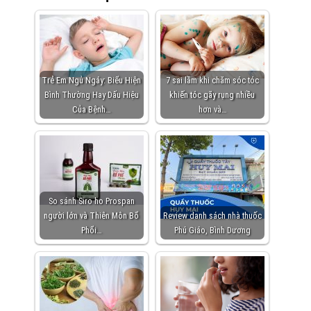
Trẻ Em Ngủ Ngáy: Biểu Hiện
7 sai lầm khi chăm sóc tóc
Bình Thường Hay Dấu Hiệu
khiến tóc gãy rụng nhiều
Của Bệnh…
hơn và…
So sánh Siro ho Prospan
người lớn và Thiên Môn Bổ
Review danh sách nhà thuốc
Phổi…
Phú Giáo, Bình Dương