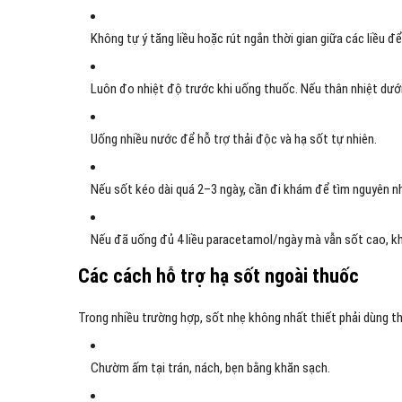
Không tự ý tăng liều hoặc rút ngắn thời gian giữa các liều để
Luôn đo nhiệt độ trước khi uống thuốc. Nếu thân nhiệt dưới
Uống nhiều nước để hỗ trợ thải độc và hạ sốt tự nhiên.
Nếu sốt kéo dài quá 2–3 ngày, cần đi khám để tìm nguyên n
Nếu đã uống đủ 4 liều paracetamol/ngày mà vẫn sốt cao, kh
Các cách hỗ trợ hạ sốt ngoài thuốc
Trong nhiều trường hợp, sốt nhẹ không nhất thiết phải dùng th
Chườm ấm tại trán, nách, bẹn bằng khăn sạch.