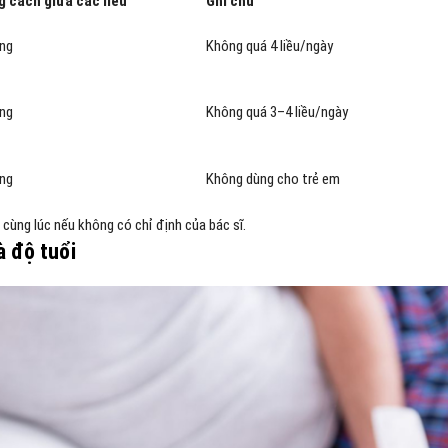
 cách giữa các liều
Ghi chú
ếng
Không quá 4 liều/ngày
ếng
Không quá 3–4 liều/ngày
ếng
Không dùng cho trẻ em
cùng lúc nếu không có chỉ định của bác sĩ.
à độ tuổi