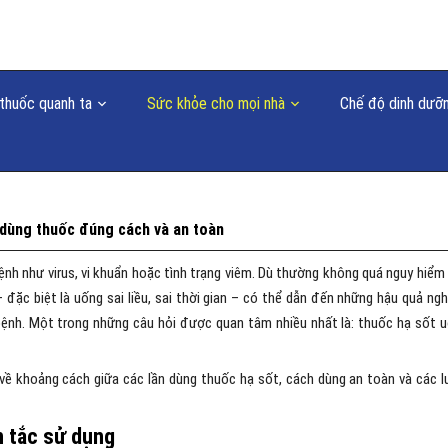
thuốc quanh ta
Sức khỏe cho mọi nhà
Chế độ dinh dưỡ
dùng thuốc đúng cách và an toàn
ệnh như virus, vi khuẩn hoặc tình trạng viêm. Dù thường không quá nguy hiểm
đặc biệt là uống sai liều, sai thời gian – có thể dẫn đến những hậu quả ng
 bệnh. Một trong những câu hỏi được quan tâm nhiều nhất là: thuốc hạ sốt 
 về khoảng cách giữa các lần dùng thuốc hạ sốt, cách dùng an toàn và các l
n tắc sử dụng