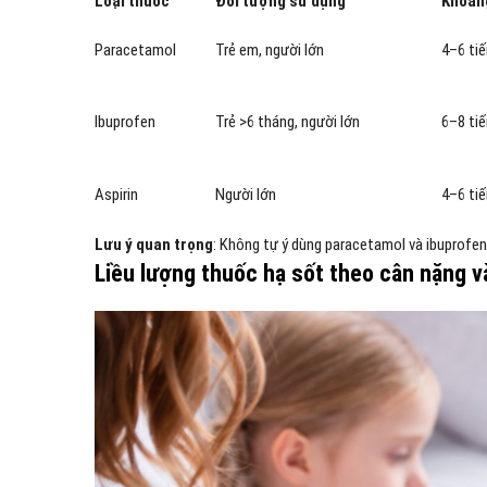
Loại thuốc
Đối tượng sử dụng
Khoảng
Paracetamol
Trẻ em, người lớn
4–6 ti
Ibuprofen
Trẻ >6 tháng, người lớn
6–8 ti
Aspirin
Người lớn
4–6 ti
Lưu ý quan trọng
: Không tự ý dùng paracetamol và ibuprofen 
Liều lượng thuốc hạ sốt theo cân nặng v