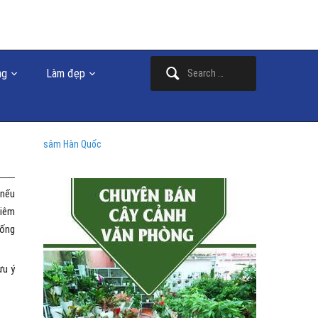
Search
ng
Làm đẹp
for:
sâm Hàn Quốc
 nếu
hiêm
uống
ưu ý