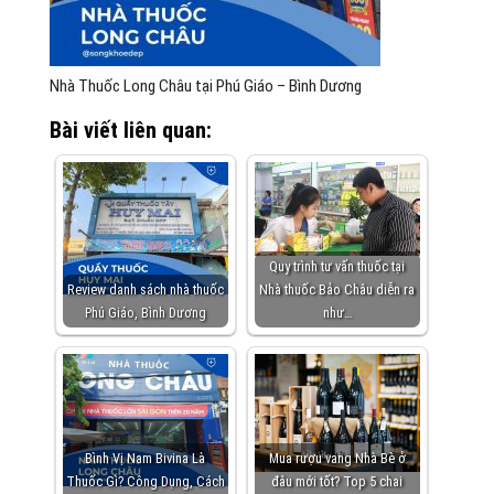
Nhà Thuốc Long Châu tại Phú Giáo – Bình Dương
Bài viết liên quan:
Quy trình tư vấn thuốc tại
Review danh sách nhà thuốc
Nhà thuốc Bảo Châu diễn ra
Phú Giáo, Bình Dương
như…
Bình Vị Nam Bivina Là
Mua rượu vang Nhà Bè ở
Thuốc Gì? Công Dụng, Cách
đâu mới tốt? Top 5 chai