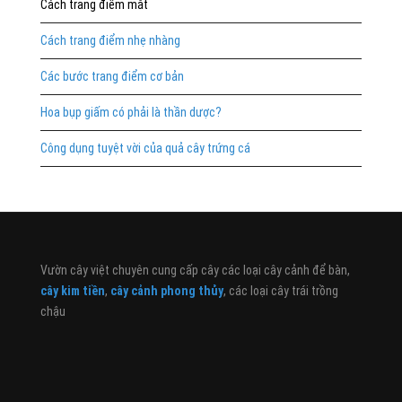
Cách trang điểm mắt
Cách trang điểm nhẹ nhàng
Các bước trang điểm cơ bản
Hoa bụp giấm có phải là thần dược?
Công dụng tuyệt vời của quả cây trứng cá
Vườn cây việt chuyên cung cấp cây các loại cây cảnh để bàn,
cây kim tiền
,
cây cảnh phong thủy
, các loại cây trái trồng
chậu