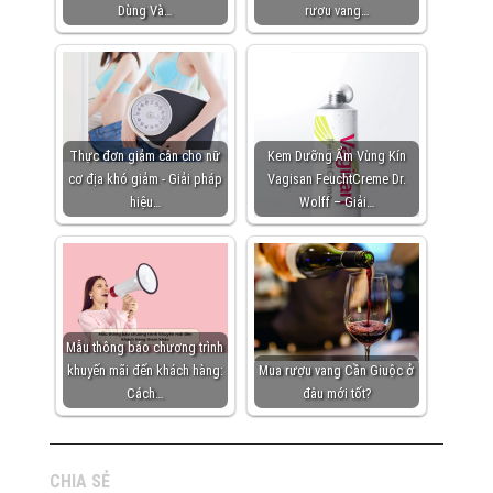
Dùng Và…
rượu vang…
Thực đơn giảm cân cho nữ
Kem Dưỡng Ẩm Vùng Kín
cơ địa khó giảm - Giải pháp
Vagisan FeuchtCreme Dr.
hiệu…
Wolff – Giải…
Mẫu thông báo chương trình
khuyến mãi đến khách hàng:
Mua rượu vang Cần Giuộc ở
Cách…
đâu mới tốt?
CHIA SẺ