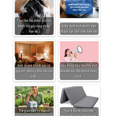
7 sai lầm khi chăm sóc tóc
khiến tóc gãy rụng nhiều
Điểm danh kích thước nệm
hơn và…
khách sạn phổ biến hiện nay
Kinh doanh khách sạn có
Mẫu thông báo chương trình
quy mô: Những điều cần lưu
khuyến mãi đến khách hàng:
ý để…
Cách…
Trà giảm cân Vy Tea có
Top 4 địa chỉ mua nệm