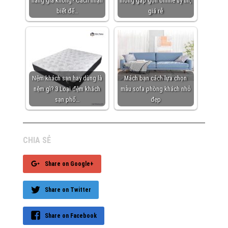
hàng giả không? Cách nhận
mỏng gấp gọn online uy tín,
biết để…
giá rẻ
Nệm khách sạn hay dùng là
Mách bạn cách lựa chọn
nệm gì? 3 Loại đệm khách
mẫu sofa phòng khách nhỏ
sạn phổ…
đẹp
CHIA SẺ
Share on Google+
Share on Twitter
Share on Facebook