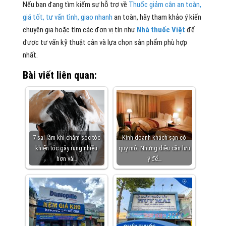
Nếu bạn đang tìm kiếm sự hỗ trợ về
Thuốc giảm cân an toàn,
giá tốt, tư vấn tình, giao nhanh
an toàn, hãy tham khảo ý kiến ​​
chuyên gia hoặc tìm các đơn vị tín như
Nhà thuốc Việt
để
được tư vấn kỹ thuật cân và lựa chọn sản phẩm phù hợp
nhất.
Bài viết liên quan:
7 sai lầm khi chăm sóc tóc
Kinh doanh khách sạn có
khiến tóc gãy rụng nhiều
quy mô: Những điều cần lưu
hơn và…
ý để…