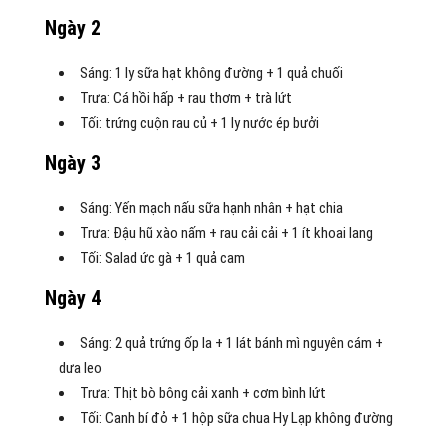
Ngày 2
Sáng: 1 ly sữa hạt không đường + 1 quả chuối
Trưa: Cá hồi hấp + rau thơm + trà lứt
Tối: trứng cuộn rau củ + 1 ly nước ép bưởi
Ngày 3
Sáng: Yến mạch nấu sữa hạnh nhân + hạt chia
Trưa: Đậu hũ xào nấm + rau cải cải + 1 ít khoai lang
Tối: Salad ức gà + 1 quả cam
Ngày 4
Sáng: 2 quả trứng ốp la + 1 lát bánh mì nguyên cám +
dưa leo
Trưa: Thịt bò bông cải xanh + cơm bình lứt
Tối: Canh bí đỏ + 1 hộp sữa chua Hy Lạp không đường