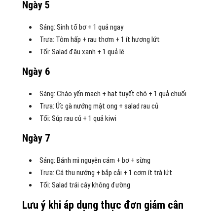
Ngày 5
Sáng: Sinh tố bơ + 1 quả ngay
Trưa: Tôm hấp + rau thơm + 1 ít hương lứt
Tối: Salad đậu xanh + 1 quả lê
Ngày 6
Sáng: Cháo yến mạch + hạt tuyết chó + 1 quả chuối
Trưa: Ức gà nướng mật ong + salad rau củ
Tối: Súp rau củ + 1 quả kiwi
Ngày 7
Sáng: Bánh mì nguyên cám + bơ + sừng
Trưa: Cá thu nướng + bắp cải + 1 cơm ít trà lứt
Tối: Salad trái cây không đường
Lưu ý khi áp dụng thực đơn giảm cân