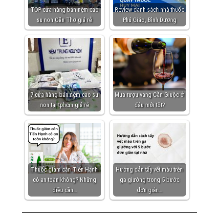
TOP cửa hàng bán nệm cao
Review danh sách nhà thuốc
su non Cần Thơ giá rẻ
Phú Giáo, Bình Dương
7 cửa hàng bán nệm cao su
Mua rượu vang Cần Giuộc ở
non tại tphcm giá rẻ
đâu mới tốt?
Thuốc giảm cân Tiến Hạnh
Hướng dẫn tẩy vết máu trên
có an toàn không? Những
ga giường trong 5 bước
điều cần…
đơn giản…