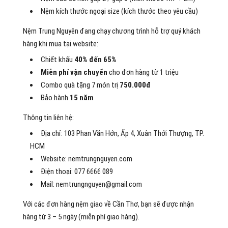
Nệm kích thước ngoại size (kích thước theo yêu cầu)
Nệm Trung Nguyên đang chạy chương trình hỗ trợ quý khách
hàng khi mua tại website:
Chiết khấu
40% đến 65%
Miễn phí vận chuyển
cho đơn hàng từ 1 triệu
Combo quà tặng 7 món trị
750.000đ
Bảo hành
15 năm
Thông tin liên hệ:
Địa chỉ: 103 Phan Văn Hớn, Ấp 4, Xuân Thới Thượng, TP.
HCM
Website: nemtrungnguyen.com
Điện thoại: 077 6666 089
Mail: nemtrungnguyen@gmail.com
Với các đơn hàng nệm giao về Cần Thơ, bạn sẽ được nhận
hàng từ 3 – 5 ngày (miễn phí giao hàng).