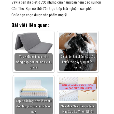
Vậy là bạn đã biết được những cửa hàng bán nệm cao su non
Cần Thơ. Bạn có thể đến trực tiếp trải nghiệm sản phẩm.
Chúc bạn chọn được sản phẩm ưng ý!
Bài viết liên quan:
Top 4 địa chỉ mua nệm
7 sai lầm khi chăm sóc tóc
mỏng gấp gọn online uy tín,
khiến tóc gãy rụng nhiều
giá rẻ
hơn và…
Top 5 các loại nệm lò xo túi
độc lập phổ biến nhất hiện
Nên Mua Nệm Cao Su Non
nay
Hay Cao Su Thiên Nhiên