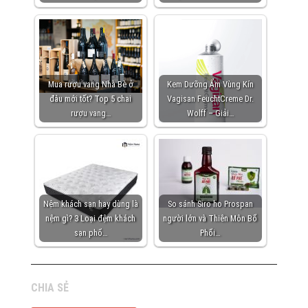
Mua rượu vang Nhà Bè ở
Kem Dưỡng Ẩm Vùng Kín
đâu mới tốt? Top 5 chai
Vagisan FeuchtCreme Dr.
rượu vang…
Wolff – Giải…
Nệm khách sạn hay dùng là
So sánh Siro ho Prospan
nệm gì? 3 Loại đệm khách
người lớn và Thiên Môn Bổ
sạn phổ…
Phổi…
CHIA SẺ