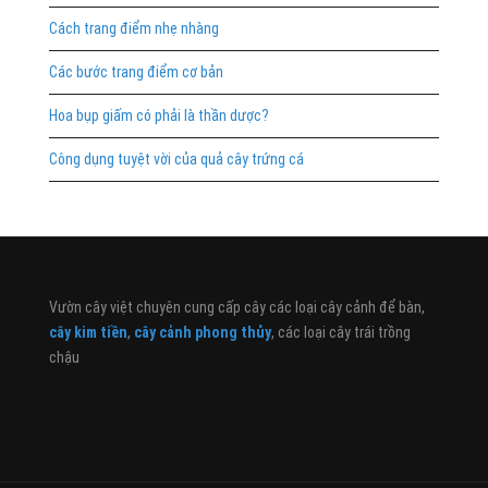
Cách trang điểm nhẹ nhàng
Các bước trang điểm cơ bản
Hoa bụp giấm có phải là thần dược?
Công dụng tuyệt vời của quả cây trứng cá
Vườn cây việt chuyên cung cấp cây các loại cây cảnh để bàn,
cây kim tiền
,
cây cảnh phong thủy
, các loại cây trái trồng
chậu