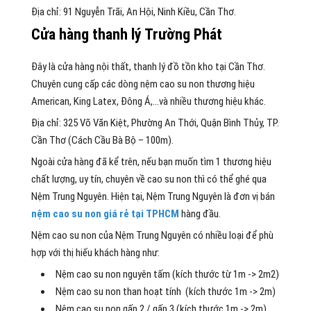
Địa chỉ: 91 Nguyễn Trãi, An Hội, Ninh Kiều, Cần Thơ.
Cửa hàng thanh lý Trường Phát
Đây là cửa hàng nội thất, thanh lý đồ tồn kho tại Cần Thơ.
Chuyên cung cấp các dòng nệm cao su non thương hiệu
American, King Latex, Đông Á,…và nhiều thương hiệu khác.
Địa chỉ: 325 Võ Văn Kiệt, Phường An Thới, Quận Bình Thủy, TP.
Cần Thơ (Cách Cầu Bà Bộ – 100m).
Ngoài cửa hàng đã kể trên, nếu bạn muốn tìm 1 thương hiệu
chất lượng, uy tín, chuyên về cao su non thì có thể ghé qua
Nệm Trung Nguyên. Hiện tại, Nệm Trung Nguyên là đơn vị bán
nệm cao su non giá rẻ tại TPHCM
hàng đầu.
Nệm cao su non của Nệm Trung Nguyên có nhiều loại để phù
hợp với thị hiếu khách hàng như:
Nệm cao su non nguyên tấm (kích thước từ 1m -> 2m2)
Nệm cao su non than hoạt tính (kích thước 1m -> 2m)
Nệm cao su non gấp 2 / gấp 3 (kích thước 1m -> 2m)