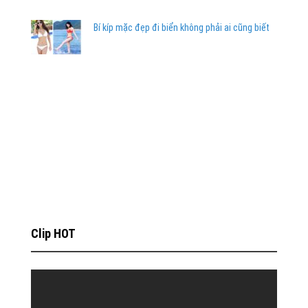
Bí kíp mặc đẹp đi biển không phải ai cũng biết
Clip HOT