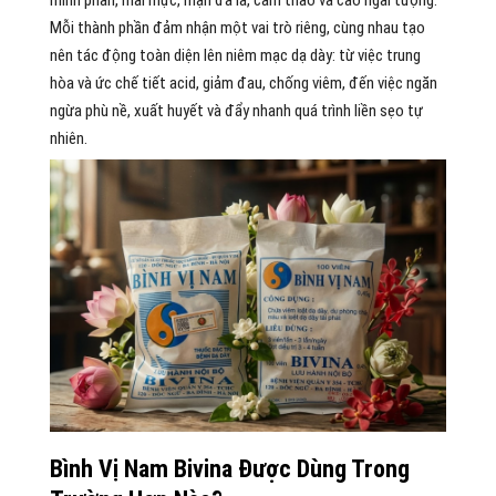
minh phàn, mai mực, mạn đà la, cam thảo và cao ngải tượng.
Mỗi thành phần đảm nhận một vai trò riêng, cùng nhau tạo
nên tác động toàn diện lên niêm mạc dạ dày: từ việc trung
hòa và ức chế tiết acid, giảm đau, chống viêm, đến việc ngăn
ngừa phù nề, xuất huyết và đẩy nhanh quá trình liền sẹo tự
nhiên.
Bình Vị Nam Bivina Được Dùng Trong