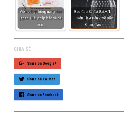
Viên uống chống nắng fine
Bao Cao Su Có Gai – Tìm
japan: Giải pháp bảo vệ da
Hiểu Từ A Đến Z Về Đặc
hiệu…
Điểm, Tác…
CHIA SẺ
Share on Google+
Share on Twitter
Share on Facebook