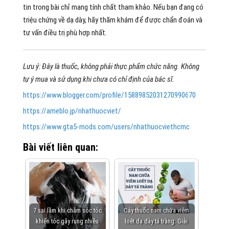
tin trong bài chỉ mang tính chất tham khảo. Nếu bạn đang có
triệu chứng về dạ dày, hãy thăm khám để được chẩn đoán và
tư vấn điều trị phù hợp nhất.
Lưu ý: Đây là thuốc, không phải thực phẩm chức năng. Không
tự ý mua và sử dụng khi chưa có chỉ định của bác sĩ.
https://www.blogger.com/profile/15889852031270990670
https://ameblo.jp/nhathuocviet/
https://www.gta5-mods.com/users/nhathuocviethcmc
Bài viết liên quan:
7 sai lầm khi chăm sóc tóc
Cây thuốc nam chữa viêm
khiến tóc gãy rụng nhiều
loét dạ dày tá tràng: Giải