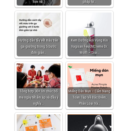
hơn và…
pháp tự…
Hướng dẫn tẩy vết máu trên
Kem Dưỡng Ẩm Vùng Kín
ga giường trong 5 bước
Vagisan FeuchtCreme Dr.
đơn giản…
Wolff – Giải…
Tổng hợp 30+ lời chúc bố
Miếng Dán Mụn – Cẩm Nang
mẹ ngày tết ấm áp và đầy ý
Toàn Tập Về Đặc Điểm,
nghĩa…
Phân Loại Và…