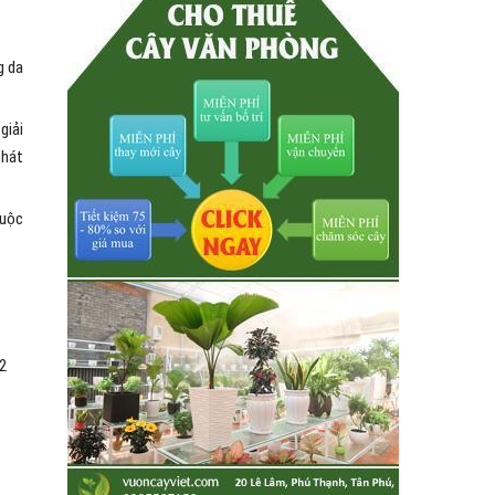
g da
giải
phát
cuộc
12