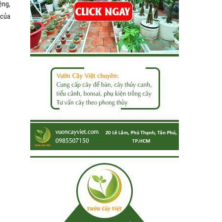
ệng,
 của