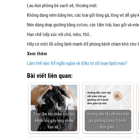
Lau dọn phòng bé sạch sẽ, thoáng mát.
Không dùng nệm bằng len, các loại gối lông gà, lông vịt dễ gây 
Nên dùng drap giường bằng coton, các tấm trải, bao gối và màn 
Hạn chế tiếp xúc với chó, mèo, thỏ…
Hãy có một lối sống lành mạnh để phòng bệnh chàm khô cho t
Xem thêm
Làm thế nào để ngăn ngừa và điều trị rối loạn lipid máu?
Bài viết liên quan:
7 sai lầm khi chăm sóc tóc
Hướng dẫn tẩy vết máu trên
khiến tóc gãy rụng nhiều
ga giường trong 5 bước
hơn và…
đơn giản…