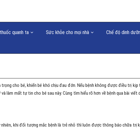
thuốc quanh ta
Sức khỏe cho mọi nhà
Chế độ dinh dưỡ
rọng cho bé, khiến bé khó chịu đau đớn. Nếu bệnh không được điều trị kịp 
 và làm mất tự tin cho bé sau này. Cùng tìm hiểu rõ hơn về bệnh qua bài viết 
hiên, khi đối tượng mắc bệnh là trẻ nhỏ thì luôn được thông báo chữa trị 