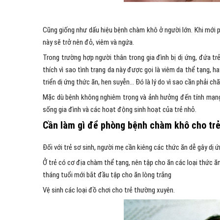
Cũng giống như dấu hiệu bệnh chàm khô ở người lớn. Khi mới p
này sẽ trở nên đỏ, viêm và ngứa.
Trong trường hợp người thân trong gia đình bị dị ứng, đứa trẻ
thích vì sao tình trạng da này được gọi là viêm da thể tạng,
triển dị ứng thức ăn, hen suyễn… Đó là lý do vì sao cần phải c
Mặc dù bệnh không nghiêm trọng và ảnh hưởng đến tính mạng c
sống gia đình và các hoạt động sinh hoạt của trẻ nhỏ.
Cần làm gì để phòng bệnh chàm khô cho tr
Đối với trẻ sơ sinh, người mẹ cần kiêng các thức ăn dễ gây dị 
Ở trẻ có cơ địa chàm thể tạng, nên tập cho ăn các loại thức ă
tháng tuổi mới bắt đầu tập cho ăn lòng trắng
Vệ sinh các loại đồ chơi cho trẻ thường xuyên.