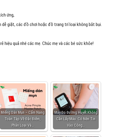
kích ứng,
dễ giặt, các đồ chơi hoặc đồ trang trí loại không bắt bụi.
rẻ hiệu quả nhé các mẹ. Chúc mẹ và các bé sức khỏe!
Miếng Dán Mụn – Cẩm Nang
Máy Đo Đường Huyết Không
Toàn Tập Về Đặc Điểm,
Cần Lấy Máu: Có Nên Tin
Phân Loại Và…
Vào Công…