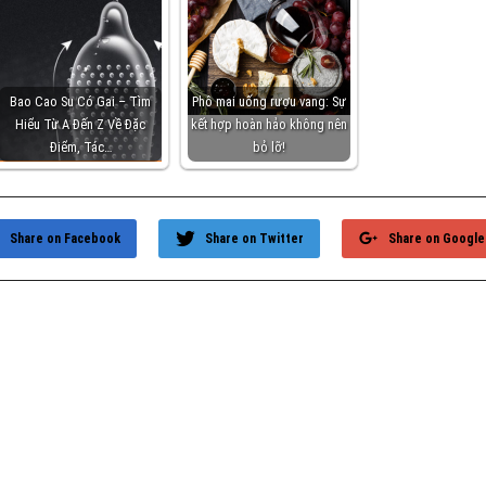
Bao Cao Su Có Gai – Tìm
Phô mai uống rượu vang: Sự
Hiểu Từ A Đến Z Về Đặc
kết hợp hoàn hảo không nên
Điểm, Tác…
bỏ lỡ!
Share on Facebook
Share on Twitter
Share on Google