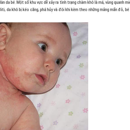
làn da bé. Một số khu vực dễ xảy ra tình trạng chàm khô là má, vùng quanh mi
 liti, da khô bị kéo căng, phá hủy và đôi khi kèm theo những mảng mẩn đỏ, bé