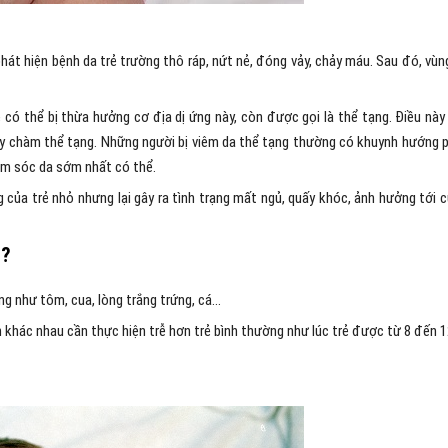
hát hiện bệnh da trẻ trường thô ráp, nứt nẻ, đóng vảy, chảy máu. Sau đó, vùn
 có thể bị thừa hưởng cơ địa dị ứng này, còn được gọi là thể tạng. Điều này 
 hay chàm thể tạng. Những người bị viêm da thể tạng thường có khuynh hướng 
hăm sóc da sớm nhất có thể.
ủa trẻ nhỏ nhưng lại gây ra tình trạng mất ngủ, quấy khóc, ảnh hưởng tới 
ẻ?
ứng như tôm, cua, lòng trắng trứng, cá…
n khác nhau cần thực hiện trễ hơn trẻ bình thường như lúc trẻ được từ 8 đến 