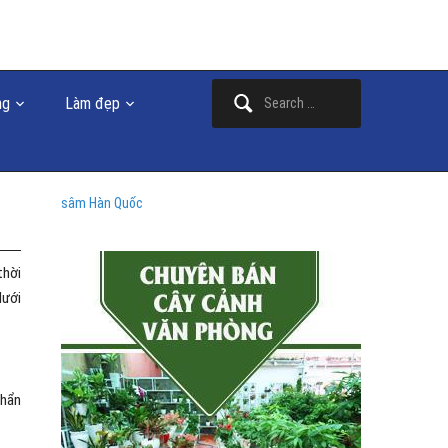
Search
ng
Làm đẹp
for:
sâm Hàn Quốc
thời
dưới
khẩn