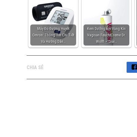
Máy Đo Đường Huyết
Kem Dưỡng Ẩm Vùng Kín
Omron: Thông Tin Chi Tiết
Vagisan FeuchtCreme Dr.
Và Hướng Dẫn…
Wolff – Giải…
CHIA SẺ