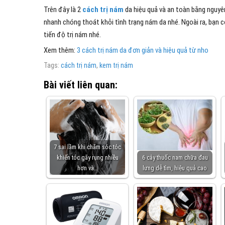
Trên đây là 2
cách trị nám
da hiệu quả và an toàn bằng nguyê
nhanh chóng thoát khỏi tình trạng nám da nhé. Ngoài ra, bạn c
tiến độ trị nám nhé.
Xem thêm:
3 cách trị nám da đơn giản và hiệu quả từ nho
Tags:
cách trị nám
,
kem trị nám
Bài viết liên quan:
7 sai lầm khi chăm sóc tóc
khiến tóc gãy rụng nhiều
6 cây thuốc nam chữa đau
hơn và…
lưng dễ tìm, hiệu quả cao