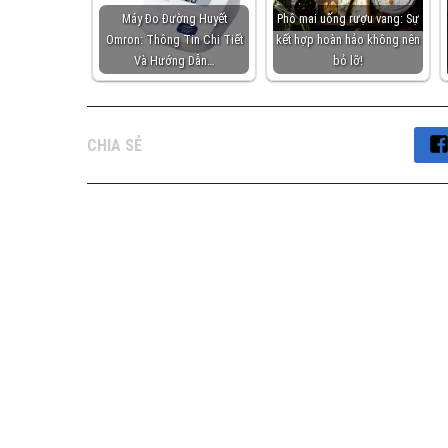
Máy Đo Đường Huyết
Phô mai uống rượu vang: Sự
Omron: Thông Tin Chi Tiết
kết hợp hoàn hảo không nên
Và Hướng Dẫn…
bỏ lỡ!
CHIA SẺ