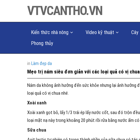
VTVCANTHO.VN
Kiến thức nhà nông
Video kỹ thuật
Cây 
Phong thủy
in
Làm đẹp da
Mẹo trị nám siêu đơn giản với các loại quả có vị chua
Nám da không ảnh hưởng đến sức khỏe nhưng lại ảnh hưởng đến
loại quả có vị chua nhé.
Xoài xanh
Xoài xanh gọt bỏ, lấy 1/3 trái ép lấy nước cốt, sau đó trộn 
loại mặt nạ này trong khoảng 20 phút rồi rửa bằng nước ấm có 
Sữa chua
Axit lactic tự nhiên có trong thành phần của sữa chua có tác