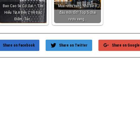
Bao Cao Su Có Gai – Tìm
Mua rượu vang Nhà Bè ở
Hiểu Từ A Đến Z Về Đặc
đâu mới tốt? Top 5 chai
Điểm, Tác…
rượu vang…
Share on Facebook
Share on Twitter
Share on Google