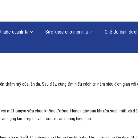
thuốc quanh ta
Sức khỏe cho mọi nhà
Chế độ dinh dưỡ
 thẩm mỹ của làn da. Sau đây, cùng tìm hiểu cách trị nám siêu đơn giản với 
đều với mật ongvà sữa chua không đường. Hàng ngày sau khi rửa sạch mặt và đ
tác dụng làm đẹp da và chữa trị tàn nhang hiệu quả.
 dụng xóa mờ vết tàn nhang mà không làm khô da. Thoa sữa chua lên da mặt, l