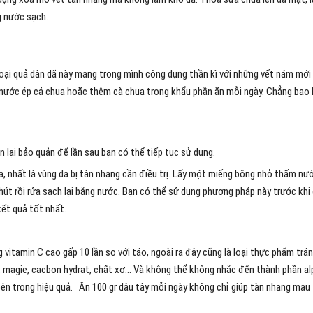
g nước sạch.
loại quả dân dã này mang trong mình công dụng thần kì với những vết nám mới
 nước ép cả chua hoặc thêm cà chua trong khẩu phần ăn mỗi ngày. Chẳng bao 
 lại bảo quản để lần sau bạn có thể tiếp tục sử dụng.
a, nhất là vùng da bị tàn nhang cần điều trị. Lấy một miếng bông nhỏ thấm nư
hút rồi rửa sạch lại bằng nước. Bạn có thể sử dụng phương pháp này trước khi 
ết quả tốt nhất.
vitamin C cao gấp 10 lần so với táo, ngoài ra đây cũng là loại thực phẩm trá
c, magie, cacbon hydrat, chất xơ… Và không thể không nhắc đến thành phần a
ên trong hiệu quả. Ăn 100 gr dâu tây mỗi ngày không chỉ giúp tàn nhang mau