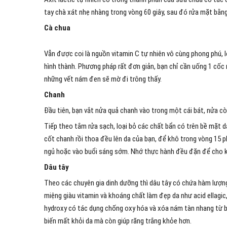
tay chà xát nhẹ nhàng trong vòng 60 giây, sau đó rửa mặt bằn
Cà chua
Vẫn được coi là nguồn vitamin C tự nhiên vô cùng phong phú, 
hình thành. Phương pháp rất đơn giản, bạn chỉ cần uống 1 cốc
những vết nám đen sẽ mờ đi trông thấy.
Chanh
Đầu tiên, bạn vắt nửa quả chanh vào trong một cái bát, nửa còn
Tiếp theo tắm rửa sạch, loại bỏ các chất bẩn có trên bề mặt d
cốt chanh rồi thoa đều lên da của bạn, để khô trong vòng 15 p
ngủ hoặc vào buổi sáng sớm. Nhớ thực hành đều đặn để cho k
Dâu tây
Theo các chuyên gia dinh dưỡng thì dâu tây có chứa hàm lượng 
miệng giàu vitamin và khoáng chất làm đẹp da như acid ellagi
hydroxy có tác dụng chống oxy hóa và xóa nám tàn nhang từ b
biến mất khỏi da mà còn giúp răng trắng khỏe hơn.