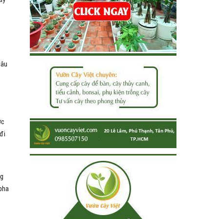
lâu
ớc
đi
ng
lpha