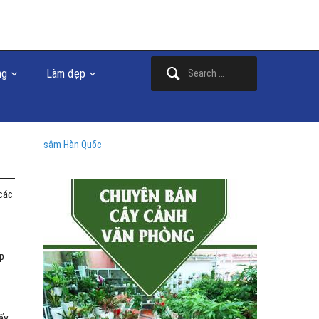
Search
ng
Làm đẹp
for:
sâm Hàn Quốc
các
ắp
ấy