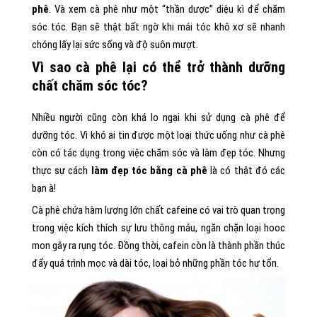
phê
. Và xem cà phê như một “thần dược” diệu kì để chăm
sóc tóc. Bạn sẽ thật bất ngờ khi mái tóc khô xơ sẽ nhanh
chóng lấy lại sức sống và độ suôn mượt.
Vì sao cà phê lại có thể trở thành dưỡng
chất chăm sóc tóc?
Nhiều người cũng còn khá lo ngại khi sử dụng cà phê để
dưỡng tóc. Vì khó ai tin được một loại thức uống như cà phê
còn có tác dụng trong việc chăm sóc và làm đẹp tóc. Nhưng
thực sự cách
làm đẹp tóc bằng cà phê
là có thật đó các
bạn à!
Cà phê chứa hàm lượng lớn chất cafeine có vai trò quan trọng
trong việc kích thích sự lưu thông máu, ngăn chặn loại hooc
mon gây ra rụng tóc. Đồng thời, cafein còn là thành phần thúc
đẩy quá trình mọc và dài tóc, loại bỏ những phần tóc hư tổn.