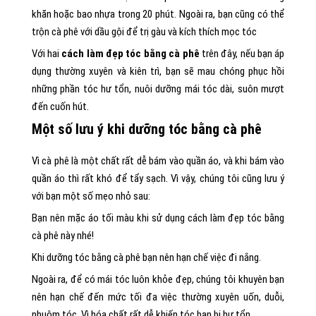
khăn hoặc bao nhựa trong 20 phút. Ngoài ra, bạn cũng có thể
trộn cà phê với dầu gội để trị gàu và kích thích mọc tóc
Với hai
cách làm đẹp tóc bằng cà phê
trên đây, nếu bạn áp
dụng thường xuyên và kiên trì, bạn sẽ mau chóng phục hồi
những phần tóc hư tổn, nuôi dưỡng mái tóc dài, suôn mượt
đến cuốn hút.
Một số lưu ý khi dưỡng tóc bằng cà phê
Vì cà phê là một chất rất dễ bám vào quần áo, và khi bám vào
quần áo thì rất khó để tẩy sạch. Vì vậy, chúng tôi cũng lưu ý
với bạn một số mẹo nhỏ sau:
Bạn nên mặc áo tối màu khi sử dụng cách làm đẹp tóc bằng
cà phê này nhé!
Khi dưỡng tóc bằng cà phê bạn nên hạn chế việc đi nắng.
Ngoài ra, để có mái tóc luôn khỏe đẹp, chúng tôi khuyên bạn
nên hạn chế đến mức tối đa việc thường xuyên uốn, duỗi,
nhuộm tóc. Vì hóa chất rất dễ khiến tóc bạn bị hư tổn.