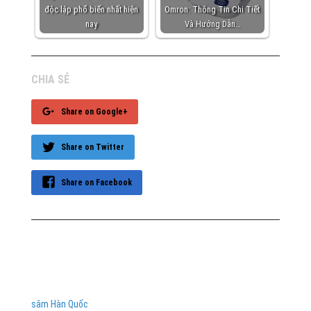
độc lập phổ biến nhất hiện
Omron: Thông Tin Chi Tiết
nay
Và Hướng Dẫn…
CHIA SẺ
Share on Google+
Share on Twitter
Share on Facebook
sâm Hàn Quốc