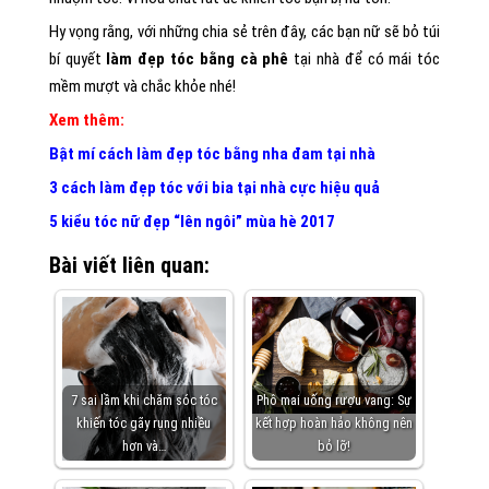
Hy vọng rằng, với những chia sẻ trên đây, các bạn nữ sẽ bỏ túi
bí quyết
làm đẹp tóc bằng cà phê
tại nhà để có mái tóc
mềm mượt và chắc khỏe nhé!
Xem thêm:
Bật mí cách làm đẹp tóc bằng nha đam tại nhà
3 cách làm đẹp tóc với bia tại nhà cực hiệu quả
5 kiểu tóc nữ đẹp “lên ngôi” mùa hè 2017
Bài viết liên quan:
7 sai lầm khi chăm sóc tóc
Phô mai uống rượu vang: Sự
khiến tóc gãy rụng nhiều
kết hợp hoàn hảo không nên
hơn và…
bỏ lỡ!