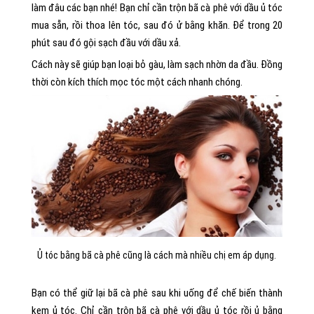
làm đâu các bạn nhé! Bạn chỉ cần trộn bã cà phê với dầu ủ tóc
mua sẵn, rồi thoa lên tóc, sau đó ử bằng khăn. Để trong 20
phút sau đó gội sạch đầu với dầu xả.
Cách này sẽ giúp bạn loại bỏ gàu, làm sạch nhờn da đầu. Đồng
thời còn kích thích mọc tóc một cách nhanh chóng.
Ủ tóc bằng bã cà phê cũng là cách mà nhiều chị em áp dụng.
Bạn có thể giữ lại bã cà phê sau khi uống để chế biến thành
kem ủ tóc. Chỉ cần trộn bã cà phê với dầu ủ tóc rồi ủ bằng