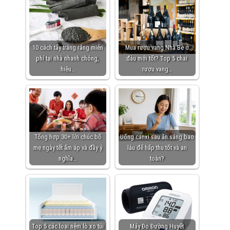
10 cách tẩy trắng răng miễn
Mua rượu vang Nhà Bè ở
phí tại nhà nhanh chóng,
đâu mới tốt? Top 5 chai
hiệu…
rượu vang…
Tổng hợp 30+ lời chúc bố
Uống canxi sau ăn sáng bao
mẹ ngày tết ấm áp và đầy ý
lâu để hấp thu tốt và an
nghĩa…
toàn?
Top 5 các loại nệm lò xo túi
Máy Đo Đường Huyết