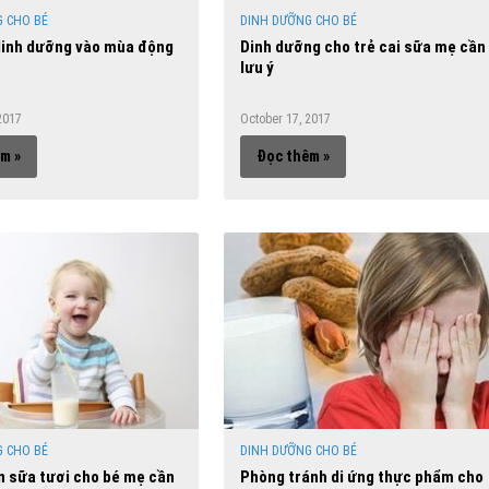
 CHO BÉ
DINH DƯỠNG CHO BÉ
dinh dưỡng vào mùa động
Dinh dưỡng cho trẻ cai sữa mẹ cần
lưu ý
2017
October 17, 2017
m »
Đọc thêm »
 CHO BÉ
DINH DƯỠNG CHO BÉ
 sữa tươi cho bé mẹ cần
Phòng tránh di ứng thực phẩm cho