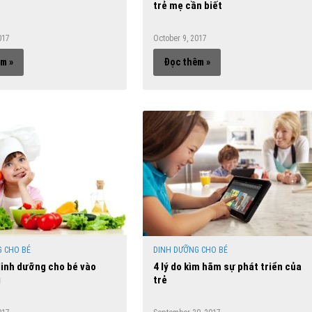
trẻ mẹ cần biết
017
October 9, 2017
m »
Đọc thêm »
 CHO BÉ
DINH DƯỠNG CHO BÉ
dinh dưỡng cho bé vào
4 lý do kìm hãm sự phát triển của
g
trẻ