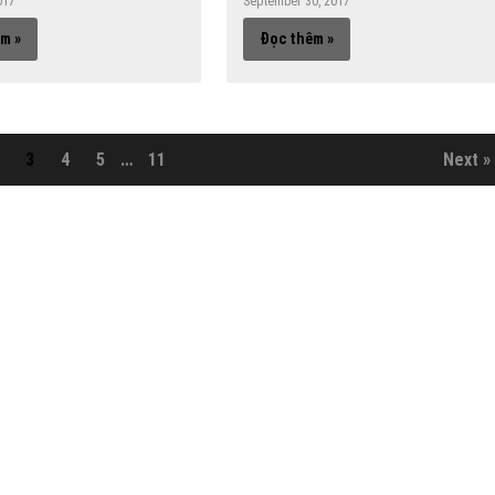
017
September 30, 2017
m »
Đọc thêm »
3
4
5
…
11
Next »