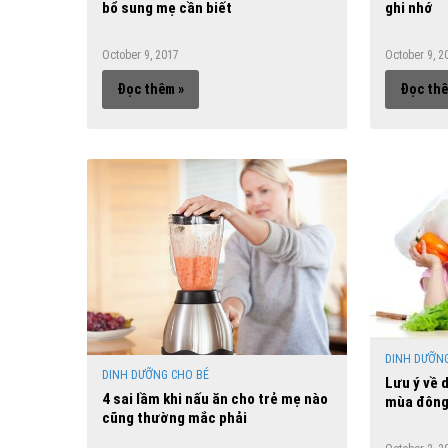
bổ sung mẹ cần biết
ghi nhớ
October 9, 2017
October 9, 2
Đọc thêm »
Đọc thê
DINH DƯỠNG
DINH DƯỠNG CHO BÉ
Lưu ý về 
4 sai lầm khi nấu ăn cho trẻ mẹ nào
mùa đôn
cũng thường mắc phải