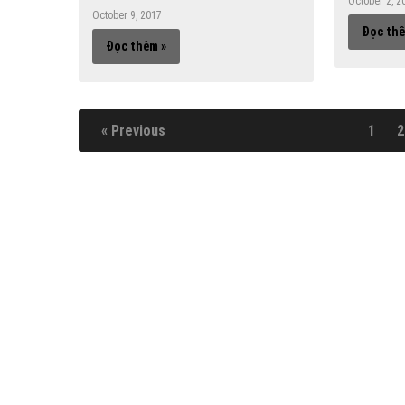
October 2, 2
October 9, 2017
Đọc thê
Đọc thêm »
« Previous
1
2