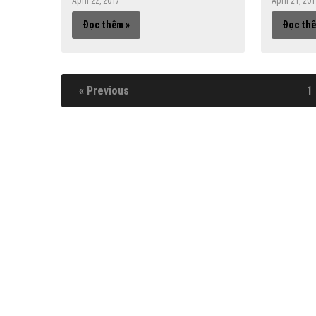
April 22, 2017
April 21, 20
Đọc thêm »
Đọc thê
« Previous
1