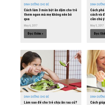
DINH DƯỠNG CHO BÉ
DINH DƯỠNG
Cách làm 3 món bột ăn dặm cho trẻ
Cách phá 
thơm ngon mà mẹ không nên bỏ
cách và 
qua
cần chú ý
May 6, 2017
May 5, 2017
Đọc thêm »
Đọc thê
DINH DƯỠNG CHO BÉ
DINH DƯỠNG
Làm sao để cho trẻ chịu ăn rau củ?
Cách giúp