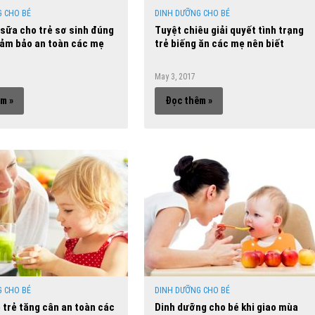
 CHO BÉ
DINH DƯỠNG CHO BÉ
sữa cho trẻ sơ sinh đúng
Tuyệt chiêu giải quyết tình trạng
đảm bảo an toàn các mẹ
trẻ biếng ăn các mẹ nên biết
May 3, 2017
m »
Đọc thêm »
 CHO BÉ
DINH DƯỠNG CHO BÉ
 trẻ tăng cân an toàn các
Dinh dưỡng cho bé khi giao mùa