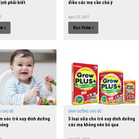
ịnh phải biết
điều các mẹ cần chú ý
17
April 22, 2017
m »
Đọc thêm »
 CHO BÉ
DINH DƯỠNG CHO BÉ
 sóc trẻ suy dinh dưỡng
5 loại sữa cho trẻ suy dinh dưỡng
hóng
các mẹ không nên bỏ qua