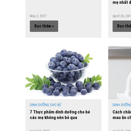
mẹ nhất đ
May 3, 2017
April 26, 20
Đọc thêm »
Đọc thê
DINH DƯỠNG CHO BÉ
DINH DƯỠNG
7 Thực phẩm dinh dưỡng cho bé
Cách chăm
các mẹ không nên bỏ qua
mau ăn c