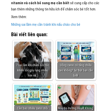
vitamin và cách bổ sung mẹ cần biết
sẽ cung cấp cho các
bạn thêm những thông tin hữu ích để chăm sóc bé tốt hơn.
Xem thêm:
Những sai lầm mẹ cần tránh khi nấu cháo cho bé
Bài viết liên quan:
7 sai lầm khi chăm sóc tóc
Uống canxi có tăng chiều
khiến tóc gãy rụng nhiều
cao không? Sự thật bạn cần
hơn và…
biết
Cần bao nhiêu canxi mỗi
Máy Đo Đường Huyết Không