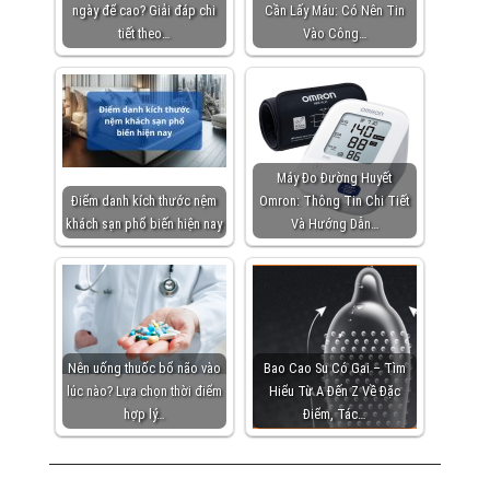
ngày để cao? Giải đáp chi
Cần Lấy Máu: Có Nên Tin
tiết theo…
Vào Công…
Máy Đo Đường Huyết
Điểm danh kích thước nệm
Omron: Thông Tin Chi Tiết
khách sạn phổ biến hiện nay
Và Hướng Dẫn…
Nên uống thuốc bổ não vào
Bao Cao Su Có Gai – Tìm
lúc nào? Lựa chọn thời điểm
Hiểu Từ A Đến Z Về Đặc
hợp lý…
Điểm, Tác…