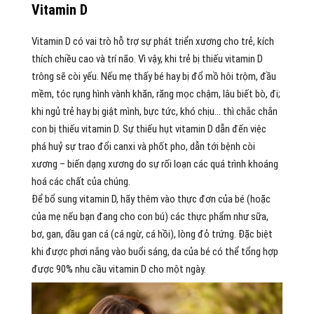
Vitamin D
Vitamin D có vai trò hỗ trợ sự phát triển xương cho trẻ, kích
thích chiều cao và trí não. Vì vậy, khi trẻ bị thiếu vitamin D
trông sẽ còi yếu. Nếu mẹ thấy bé hay bị đổ mồ hôi trộm, đầu
mềm, tóc rụng hình vành khăn, răng mọc chậm, lâu biết bò, đi;
khi ngủ trẻ hay bị giật mình, bực tức, khó chịu… thì chắc chắn
con bị thiếu vitamin D. Sự thiếu hụt vitamin D dẫn đến việc
phá huỷ sự trao đổi canxi và phốt pho, dẫn tới bệnh còi
xương – biến dạng xương do sự rối loạn các quá trình khoáng
hoá các chất của chúng.
Để bổ sung vitamin D, hãy thêm vào thực đơn của bé (hoặc
của mẹ nếu bạn đang cho con bú) các thực phẩm như sữa,
bơ, gan, dầu gan cá (cá ngừ, cá hồi), lòng đỏ trứng. Đặc biệt
khi được phơi nắng vào buổi sáng, da của bé có thể tổng hợp
được 90% nhu cầu vitamin D cho một ngày.