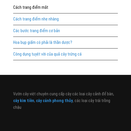
Cách trang điểm mắt
Cách trang điểm nhẹ nhàng
Các bước trang điểm cơ bản
Hoa bụp giấm có phải là thần dược?
Công dụng tuyệt vời của quả cây trứng cá
Vườn cây việt chuyên cung cấp cây các loại cây cảnh để bàn,
cây kim tiền
,
cây cảnh phong thủy
, các loại cây trái trồng
chậu