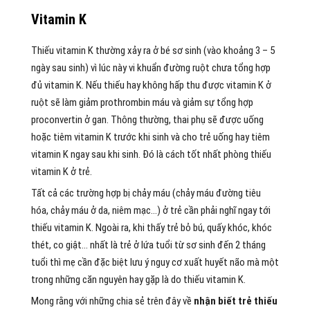
Vitamin K
Thiếu vitamin K thường xảy ra ở bé sơ sinh (vào khoảng 3 – 5
ngày sau sinh) vì lúc này vi khuẩn đường ruột chưa tổng hợp
đủ vitamin K. Nếu thiếu hay không hấp thu được vitamin K ở
ruột sẽ làm giảm prothrombin máu và giảm sự tổng hợp
proconvertin ở gan. Thông thường, thai phụ sẽ được uống
hoặc tiêm vitamin K trước khi sinh và cho trẻ uống hay tiêm
vitamin K ngay sau khi sinh. Đó là cách tốt nhất phòng thiếu
vitamin K ở trẻ.
Tất cả các trường hợp bị chảy máu (chảy máu đường tiêu
hóa, chảy máu ở da, niêm mạc…) ở trẻ cần phải nghĩ ngay tới
thiếu vitamin K. Ngoài ra, khi thấy trẻ bỏ bú, quấy khóc, khóc
thét, co giật… nhất là trẻ ở lứa tuổi từ sơ sinh đến 2 tháng
tuổi thì mẹ cần đặc biệt lưu ý nguy cơ xuất huyết não mà một
trong những căn nguyên hay gặp là do thiếu vitamin K.
Mong rằng với những chia sẻ trên đây về
nhận biết trẻ thiếu