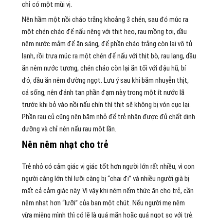
chỉ có một mùi vị.
Nên hầm một nồi cháo trắng khoảng 3 chén, sau đó múc ra
một chén cháo để nấu riêng với thịt heo, rau mồng tơi, dầu
nêm nước mắm để ăn sáng, để phần cháo trắng còn lại vô tủ
lạnh, rồi trưa múc ra một chén để nấu với thịt bò, rau lang, dầu
ăn nêm nước tương, chén cháo còn lại ăn tối với đậu hũ, bí
đỏ, dầu ăn nêm đường ngọt. Lưu ý sau khi băm nhuyễn thịt,
cá sống, nên đánh tan phần đạm này trong một ít nước lã
trước khi bỏ vào nồi nấu chín thì thịt sẽ không bị vón cục lại.
Phần rau củ cũng nên băm nhỏ để trẻ nhận được đủ chất dinh
dưỡng và chỉ nên nấu rau một lần.
Nên nêm nhạt cho trẻ
Trẻ nhỏ có cảm giác vị giác tốt hơn người lớn rất nhiều, vì con
người càng lớn thì lưỡi càng bị “chai đi” và nhiều người già bị
mất cả cảm giác này. Vì vậy khi nêm nếm thức ăn cho trẻ, cần
nêm nhạt hơn “lưỡi” của bạn một chút. Nếu người mẹ nêm
vừa miệng mình thì có lẽ là quá mặn hoặc quá ngọt so với trẻ.