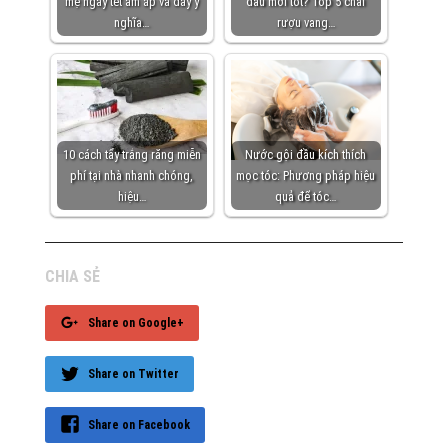
mẹ ngày tết ấm áp và đầy ý
đâu mới tốt? Top 5 chai
nghĩa…
rượu vang…
10 cách tẩy trắng răng miễn
Nước gội đầu kích thích
phí tại nhà nhanh chóng,
mọc tóc: Phương pháp hiệu
hiệu…
quả để tóc…
CHIA SẺ
Share on Google+
Share on Twitter
Share on Facebook