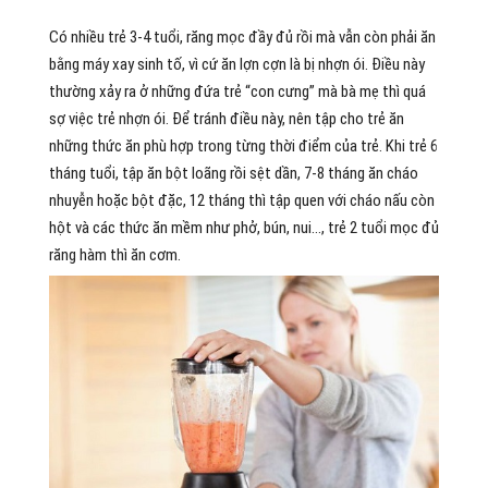
Có nhiều trẻ 3-4 tuổi, răng mọc đầy đủ rồi mà vẫn còn phải ăn
bằng máy xay sinh tố, vì cứ ăn lợn cợn là bị nhợn ói. Điều này
thường xảy ra ở những đứa trẻ “con cưng” mà bà mẹ thì quá
sợ việc trẻ nhợn ói. Để tránh điều này, nên tập cho trẻ ăn
những thức ăn phù hợp trong từng thời điểm của trẻ. Khi trẻ 6
tháng tuổi, tập ăn bột loãng rồi sệt dần, 7-8 tháng ăn cháo
nhuyễn hoặc bột đặc, 12 tháng thì tập quen với cháo nấu còn
hột và các thức ăn mềm như phở, bún, nui…, trẻ 2 tuổi mọc đủ
răng hàm thì ăn cơm.