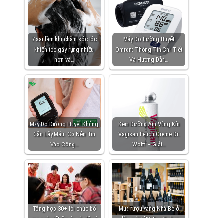
7 sai lầm khi chăm sóc tóc
Máy Đo Đường Huyết
khiến tóc gãy rụng nhiều
Omron: Thông Tin Chi Tiết
hơn và…
Và Hướng Dẫn…
Máy Đo Đường Huyết Không
Kem Dưỡng Ẩm Vùng Kín
Cần Lấy Máu: Có Nên Tin
Vagisan FeuchtCreme Dr.
Vào Công…
Wolff – Giải…
Tổng hợp 30+ lời chúc bố
Mua rượu vang Nhà Bè ở