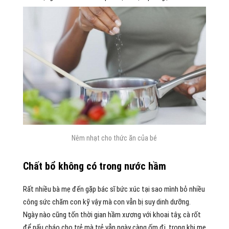
Nêm nhạt cho thức ăn của bé
Chất bổ không có trong nước hầm
Rất nhiều bà mẹ đến gặp bác sĩ bức xúc tại sao mình bỏ nhiều
công sức chăm con kỹ vậy mà con vẫn bị suy dinh dưỡng.
Ngày nào cũng tốn thời gian hầm xương với khoai tây, cà rốt
để nấu cháo cho trẻ mà trẻ vẫn ngày càng ốm đi, trong khi mẹ