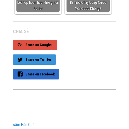
kết hợp hoàn hảo không nên
Bị Tiêu Chảy Uống Nước
bỏ lỡ!
Yến Được Không?
CHIA SẺ
Share on Google+
Share on Twitter
Share on Facebook
sâm Hàn Quốc