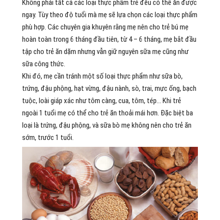
Không phải tất cả các loại thực phẩm trẻ đều có thể ăn được
ngay. Tùy theo độ tuổi mà mẹ sẽ lựa chọn các loại thực phẩm
phù hợp. Các chuyên gia khuyên rằng mẹ nên cho trẻ bú mẹ
hoàn toàn trong 6 tháng đầu tiên, từ 4 – 6 tháng, mẹ bắt đầu
tập cho trẻ ăn dặm nhưng vẫn giữ nguyên sữa mẹ cũng như
sữa công thức.
Khi đó, mẹ cần tránh một số loại thực phẩm như sữa bò,
trứng, đậu phộng, hạt vừng, đậu nành, sò, trai, mực ống, bạch
tuộc, loài giáp xác như tôm càng, cua, tôm, tép… Khi trẻ
ngoài 1 tuổi mẹ có thể cho trẻ ăn thoải mái hơn. Đặc biệt ba
loại là trứng, đậu phộng, và sữa bò mẹ không nên cho trẻ ăn
sớm, trước 1 tuổi.