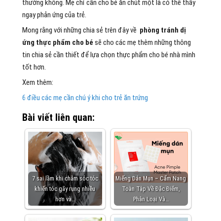
thường không. Mẹ chỉ cần cho bé ăn chút một là có thể thấy
ngay phản ứng của trẻ.
Mong rằng với những chia sẻ trên đây về
phòng tránh dị
ứng thực phẩm cho bé
sẽ cho các mẹ thêm những thông
tin chia sẻ cần thiết để lựa chọn thực phẩm cho bé nhà mình
tốt hơn.
Xem thêm:
6 điều các mẹ cần chú ý khi cho trẻ ăn trứng
Bài viết liên quan:
7 sai lầm khi chăm sóc tóc
Miếng Dán Mụn – Cẩm Nang
khiến tóc gãy rụng nhiều
Toàn Tập Về Đặc Điểm,
hơn và…
Phân Loại Và…