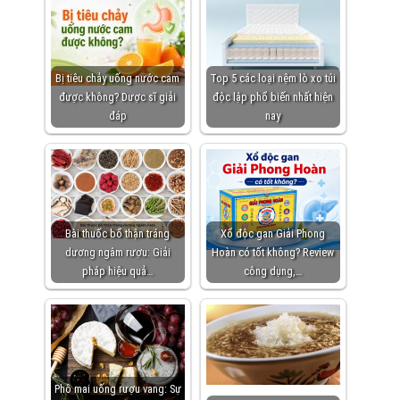
Bị tiêu chảy uống nước cam
Top 5 các loại nệm lò xo túi
được không? Dược sĩ giải
độc lập phổ biến nhất hiện
đáp
nay
Bài thuốc bổ thận tráng
Xổ độc gan Giải Phong
dương ngâm rượu: Giải
Hoàn có tốt không? Review
pháp hiệu quả…
công dụng,…
Phô mai uống rượu vang: Sự