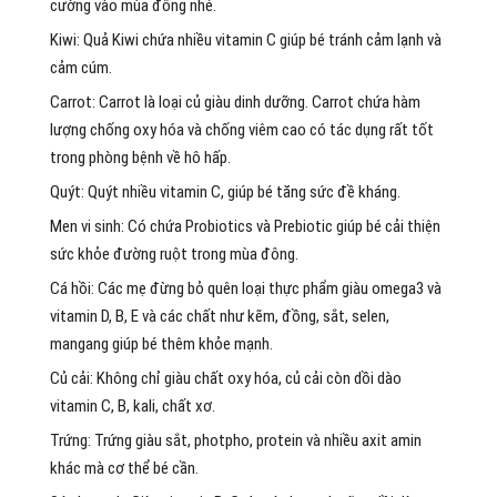
cường vào mùa đông nhé.
Kiwi: Quả Kiwi chứa nhiều vitamin C giúp bé tránh cảm lạnh và
cảm cúm.
Carrot: Carrot là loại củ giàu dinh dưỡng. Carrot chứa hàm
lượng chống oxy hóa và chống viêm cao có tác dụng rất tốt
trong phòng bệnh về hô hấp.
Quýt: Quýt nhiều vitamin C, giúp bé tăng sức đề kháng.
Men vi sinh: Có chứa Probiotics và Prebiotic giúp bé cải thiện
sức khỏe đường ruột trong mùa đông.
Cá hồi: Các mẹ đừng bỏ quên loại thực phẩm giàu omega3 và
vitamin D, B, E và các chất như kẽm, đồng, sắt, selen,
mangang giúp bé thêm khỏe mạnh.
Củ cải: Không chỉ giàu chất oxy hóa, củ cải còn dồi dào
vitamin C, B, kali, chất xơ.
Trứng: Trứng giàu sắt, photpho, protein và nhiều axit amin
khác mà cơ thể bé cần.