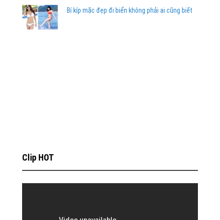
Bí kíp mặc đẹp đi biển không phải ai cũng biết
Clip HOT