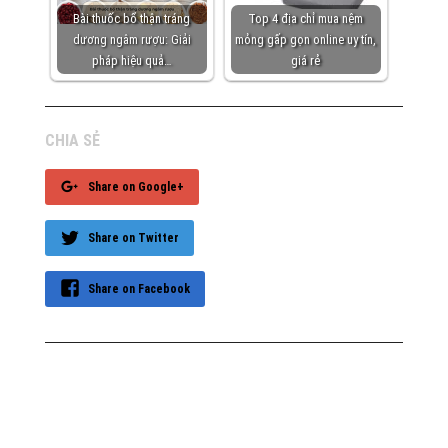
Bài thuốc bổ thận tráng
Top 4 địa chỉ mua nệm
dương ngâm rượu: Giải
mỏng gấp gọn online uy tín,
pháp hiệu quả…
giá rẻ
CHIA SẺ
Share on Google+
Share on Twitter
Share on Facebook