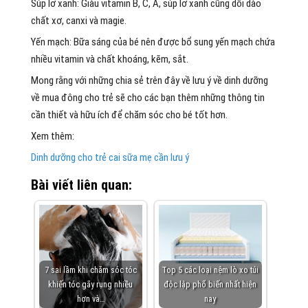
Súp lơ xanh: Giàu vitamin B, C, A, súp lơ xanh cũng dồi dào
chất xơ, canxi và magie.
Yến mạch: Bữa sáng của bé nên được bổ sung yến mạch chứa
nhiều vitamin và chất khoáng, kẽm, sắt.
Mong rằng với những chia sẻ trên đây về lưu ý về dinh dưỡng
về mua đông cho trẻ sẽ cho các bạn thêm những thông tin
cần thiết và hữu ích để chăm sóc cho bé tốt hơn.
Xem thêm:
Dinh dưỡng cho trẻ cai sữa mẹ cần lưu ý
Bài viết liên quan:
7 sai lầm khi chăm sóc tóc
Top 5 các loại nệm lò xo túi
khiến tóc gãy rụng nhiều
độc lập phổ biến nhất hiện
hơn và…
nay