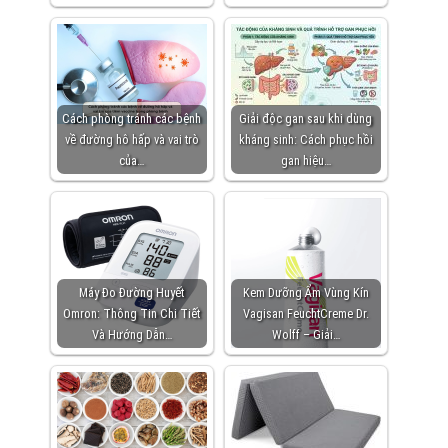
Cách phòng tránh các bệnh
Giải độc gan sau khi dùng
về đường hô hấp và vai trò
kháng sinh: Cách phục hồi
của…
gan hiệu…
Máy Đo Đường Huyết
Kem Dưỡng Ẩm Vùng Kín
Omron: Thông Tin Chi Tiết
Vagisan FeuchtCreme Dr.
Và Hướng Dẫn…
Wolff – Giải…