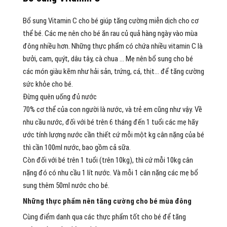
Bổ sung Vitamin C cho bé giúp tăng cường miễn dịch cho cơ
thể bé. Các mẹ nên cho bé ăn rau củ quả hàng ngày vào mùa
đông nhiều hơn. Những thực phẩm có chứa nhiều vitamin C là
bưởi, cam, quýt, dâu tây, cà chua … Mẹ nên bổ sung cho bé
các món giàu kẽm như hải sản, trứng, cá, thịt… để tăng cường
sức khỏe cho bé.
Đừng quên uống đủ nước
70% cơ thể của con người là nước, và trẻ em cũng như vậy. Về
nhu cầu nước, đối với bé trên 6 tháng đến 1 tuổi các mẹ hãy
ước tính lượng nước cần thiết cứ mỗi một kg cân nặng của bé
thì cần 100ml nước, bao gồm cả sữa.
Còn đối với bé trên 1 tuổi (trên 10kg), thì cứ mỗi 10kg cân
nặng đó có nhu cầu 1 lít nước. Và mỗi 1 cân nặng các mẹ bổ
sung thêm 50ml nước cho bé.
Những thực phẩm nên tăng cường cho bé mùa đông
Cùng điểm danh qua các thực phẩm tốt cho bé để tăng