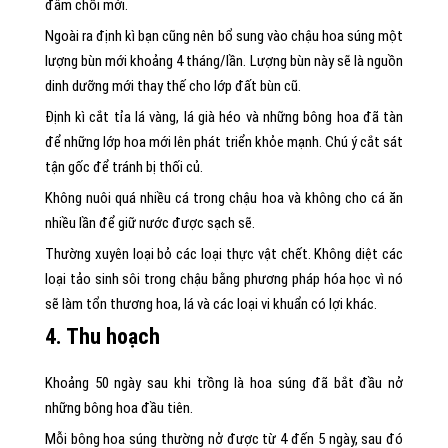
đâm chồi mới.
Ngoài ra định kì bạn cũng nên bổ sung vào chậu hoa súng một
lượng bùn mới khoảng 4 tháng/lần. Lượng bùn này sẽ là nguồn
dinh dưỡng mới thay thế cho lớp đất bùn cũ.
Định kì cắt tỉa lá vàng, lá già héo và những bông hoa đã tàn
để những lớp hoa mới lên phát triển khỏe mạnh. Chú ý cắt sát
tận gốc để tránh bị thối củ.
Không nuôi quá nhiều cá trong chậu hoa và không cho cá ăn
nhiều lần để giữ nước được sạch sẽ.
Thường xuyên loại bỏ các loại thực vật chết. Không diệt các
loại tảo sinh sôi trong chậu bằng phương pháp hóa học vì nó
sẽ làm tổn thương hoa, lá và các loại vi khuẩn có lợi khác.
4. Thu hoạch
Khoảng 50 ngày sau khi trồng là hoa súng đã bắt đầu nở
những bông hoa đầu tiên.
Mỗi bông hoa súng thường nở được từ 4 đến 5 ngày, sau đó