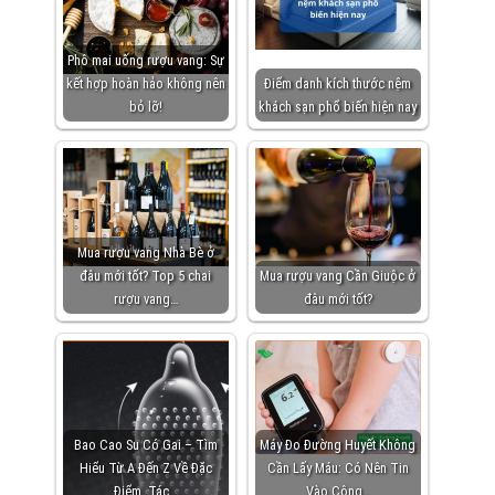
Phô mai uống rượu vang: Sự
kết hợp hoàn hảo không nên
Điểm danh kích thước nệm
bỏ lỡ!
khách sạn phổ biến hiện nay
Mua rượu vang Nhà Bè ở
đâu mới tốt? Top 5 chai
Mua rượu vang Cần Giuộc ở
rượu vang…
đâu mới tốt?
Bao Cao Su Có Gai – Tìm
Máy Đo Đường Huyết Không
Hiểu Từ A Đến Z Về Đặc
Cần Lấy Máu: Có Nên Tin
Điểm, Tác…
Vào Công…