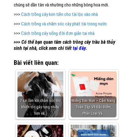
chúng sẽ dần tàn và nhường cho những bông hoa mới.
>>>
Cách trồng cây kim tiền cho tài lộc vào nhà
>>>
Cách trồng và chăm sóc cây phát tài trong nước
>>>
Cách trồng cây sống đời đơn giản tại nhà
>>> Có thể bạn quan tâm cách trồng cây trầu bà thủy
sinh tại nhà, click xem chi tiết
tại đây
.
Bài viết liên quan:
7 sai lầm khi chăm sóc tóc
Miếng Dán Mụn – Cẩm Nang
khiến tóc gãy rụng nhiều
Toàn Tập Về Đặc Điểm,
hơn và…
Phân Loại Và…