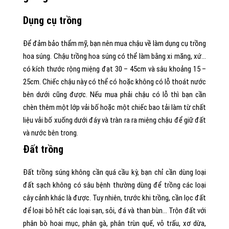
Dụng cụ trồng
Để đảm bảo thẩm mỹ, bạn nên mua chậu về làm dụng cụ trồng
hoa súng. Chậu trồng hoa súng có thể làm bằng xi măng, xứ…
có kích thước rộng miệng đạt 30 – 45cm và sâu khoảng 15 –
25cm. Chiếc chậu này có thể có hoặc không có lỗ thoát nước
bên dưới cũng được. Nếu mua phải chậu có lỗ thì bạn cần
chèn thêm một lớp vải bố hoặc một chiếc bao tải làm từ chất
liệu vải bố xuống dưới đáy và tràn ra ra miệng chậu để giữ đất
và nước bên trong.
Đất trồng
Đất trồng súng không cần quá cầu kỳ, bạn chỉ cần dùng loại
đất sạch không có sâu bệnh thường dùng để trồng các loại
cây cảnh khác là được. Tuy nhiên, trước khi trồng, cần lọc đất
để loại bỏ hết các loại sạn, sỏi, đá và than bùn… Trộn đất với
phân bò hoai mục, phân gà, phân trùn quế, vỏ trấu, xơ dừa,