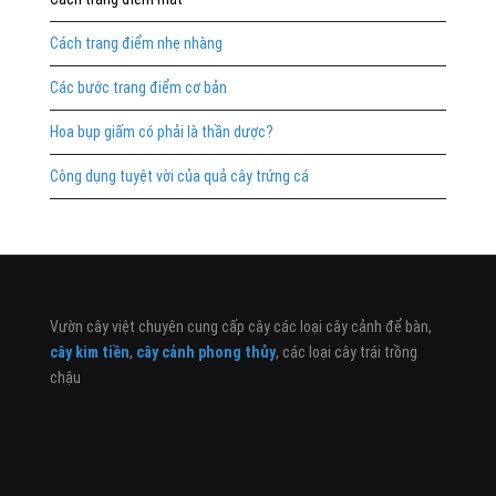
Cách trang điểm nhẹ nhàng
Các bước trang điểm cơ bản
Hoa bụp giấm có phải là thần dược?
Công dụng tuyệt vời của quả cây trứng cá
Vườn cây việt chuyên cung cấp cây các loại cây cảnh để bàn,
cây kim tiền
,
cây cảnh phong thủy
, các loại cây trái trồng
chậu