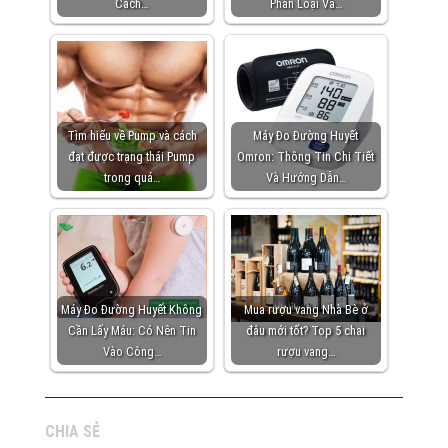
Cách…
Phân Loại Và…
Tìm hiểu về Pump và cách
Máy Đo Đường Huyết
đạt được trạng thái Pump
Omron: Thông Tin Chi Tiết
trong quá…
Và Hướng Dẫn…
Máy Đo Đường Huyết Không
Mua rượu vang Nhà Bè ở
Cần Lấy Máu: Có Nên Tin
đâu mới tốt? Top 5 chai
Vào Công…
rượu vang…
CHIA SẺ