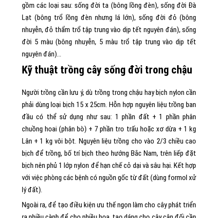
gồm các loại sau: sống đời ta (bông lồng đèn), sống đời Đà
Lạt (bông trổ lồng đèn nhưng lá lớn), sống đời đỏ (bông
nhuyễn, đỏ thẩm trổ tập trung vào dịp tết nguyên đán), sống
đời 5 màu (bông nhuyễn, 5 màu trổ tập trung vào dịp tết
nguyên đán)…
Kỹ thuật trồng cây sống đời trong chậu
Người trồng cần lưu ý, dù trồng trong chậu hay bịch nylon cần
phải dùng loại bịch 15 x 25cm. Hỗn hợp nguyên liệu trồng ban
đầu có thể sử dụng như sau: 1 phần đất + 1 phần phân
chuồng hoai (phân bò) + 7 phần tro trấu hoặc xơ dừa + 1 kg
Lân + 1 kg vôi bột. Nguyên liệu trồng cho vào 2/3 chiều cao
bịch để trồng, bố trí bịch theo hướng Bắc Nam, trên liếp đặt
bịch nên phủ 1 lớp nylon để hạn chế cỏ dại và sâu hại. Kết hợp
với việc phòng các bệnh có nguồn gốc từ đất (dùng formol xử
lý đất).
Ngoài ra, để tạo điều kiện ưu thế ngọn làm cho cây phát triển
ra nhiều cành để cho nhiều hoa, tạo dáng cho cây cân đối cần