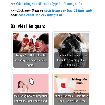
>>>
Cách trồng và chăm sóc cây phát tài trong nước
>>> Click xem thêm về
cách trồng cây trầu bà thủy sinh
hoặc
cách chăm sóc cây ngũ gia bì
Bài viết liên quan:
Tổng hợp 30+ lời chúc bố
7 sai lầm khi chăm sóc tóc
mẹ ngày tết ấm áp và đầy ý
khiến tóc gãy rụng nhiều
nghĩa…
hơn và…
Mẫu thông báo chương trình
Miếng Dán Mụn – Cẩm Nang
khuyến mãi đến khách hàng:
Toàn Tập Về Đặc Điểm,