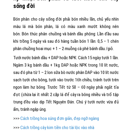
sống đời
Bón phân cho cây sống đời phải bón nhiều lần, chủ yếu nhìn
màu lá mà bón phân, lá có màu xanh mướt không nên
bón. Bón thúc phân chuồng và bánh dầu phộng: Lần đầu sau
khi trồng 5 ngày và sau đó hàng tuần bón 1 lần: 0,5 – 1 chén
phân chuồng hoai mục + 1 – 2 muỗng cà phê bánh dầu /giỏ.
Tưới nước bánh dầu + DAP hoặc NPK: Cách 15 ngày tưới 1 lần.
Ngâm 3 kg bánh dầu + 1kg DAP hoặc NPK trong 10 lít nước,
sau đó pha từ 1 – 2 lon sữa bò nước phân DAP vào 10 lít nước
sạch tưới cho bông, tưới vào trước 16h chiều, tránh tưới trên
ngọn làm hư bông. Trước Tết từ 50 – 60 ngày phải ngắt tỉa
đọt (chừa lại ít nhất 2 cặp lá để cây ra bông nhiều và trổ tập
trung đều vào dịp Tết Nguyên Đán. Chú ý tưới nước vừa đủ
ẩm, tránh ngập úng.
>>>
Cách trồng hoa súng đơn giản, đẹp ngỡ ngàng
>>>
Cách trồng cây kim tiền cho tài lộc vào nhà