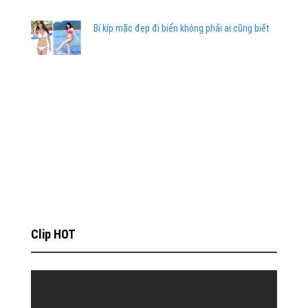
Bí kíp mặc đẹp đi biển không phải ai cũng biết
Clip HOT