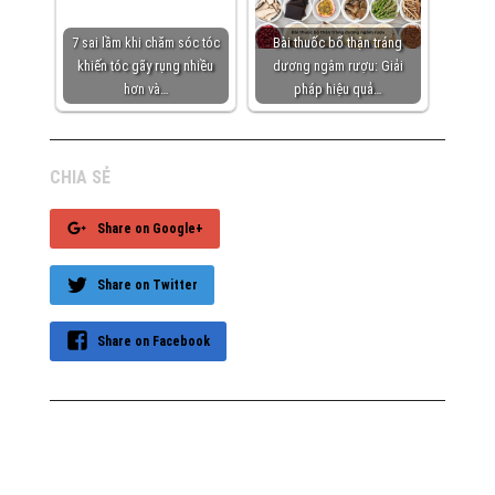
7 sai lầm khi chăm sóc tóc
Bài thuốc bổ thận tráng
khiến tóc gãy rụng nhiều
dương ngâm rượu: Giải
hơn và…
pháp hiệu quả…
CHIA SẺ
Share on Google+
Share on Twitter
Share on Facebook