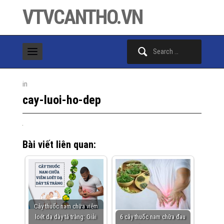
VTVCANTHO.VN
Search
for:
in
cay-luoi-ho-dep
Bài viết liên quan:
Cây thuốc nam chữa viêm
loét dạ dày tá tràng: Giải
6 cây thuốc nam chữa đau