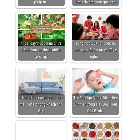
pháp tự…
lưng dễ tìm, hiệu quả cao
4 loại cây thuốc nam chữa
Tổng hợp 30+ lời chúc bố
bệnh thận hư được nhiều
mẹ ngày tết ấm áp và đầy ý
người áp…
nghĩa…
Mách bạn cách lựa chọn
Trẻ Em Ngủ Ngáy: Biểu Hiện
mẫu sofa phòng khách nhỏ
Bình Thường Hay Dấu Hiệu
đẹp
Của Bệnh…