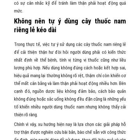
có sự cân nhắc kỹ để tránh làm thận phải hoạt động quá
mức.
Không nên tự ý dùng cây thuốc nam
riêng lẻ kéo dài
Trong thực tế, việc tự ý sử dụng các cây thuốc nam riêng lẻ
để cải thiện thận hư đòi hỏi người dùng phải có kiến thức
nhất định về thể bệnh, tính vị từng vị thuốc cũng như liều
lượng phù hợp. Nếu dùng không đúng cách hoặc kết hợp sai,
hiệu quả mang lại thường không rõ rệt, thậm chí còn khiến cơ
thể mất cân bằng và làm thận phải hoạt động nhiều hơn. Bên
cạnh đó, nguồn dược liệu không đảm bảo, cách bảo quản
không đúng hoặc sắc uống không đều đặn cũng là những yếu
tố khiến nhiều người dùng thuốc nam nhưng không thấy cải
thiện rõ ràng.
Chính vì vậy, xu hướng hiện nay là lựa chọn các giải pháp hỗ
trợ thận được nghiên cứu bài bản, bào chế sẵn với công thức
ổn định, giúp người dùng dễ sử dụng, theo dõi hiệu quả và yên