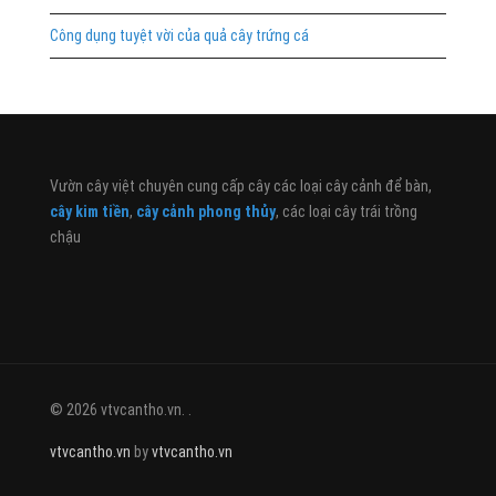
Công dụng tuyệt vời của quả cây trứng cá
Vườn cây việt chuyên cung cấp cây các loại cây cảnh để bàn,
cây kim tiền
,
cây cảnh phong thủy
, các loại cây trái trồng
chậu
© 2026 vtvcantho.vn. .
vtvcantho.vn
by
vtvcantho.vn