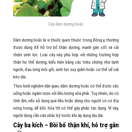
Cây dâm dương hoắc
Dâm dương hoắc là vị thuốc quen thuộc trong Đông y, thường
được dùng để hỗ trợ bổ thận dương, mạnh gân cốt và cải
thiện sinh lực. Loại cây này phù hợp với những trường hợp
thận hư thể dương, biểu hiện bằng các triệu chứng như lạnh
người, đau lưng mỏi gối, sinh lực suy giảm hoặc cơ thể uể oải
kéo dài.
Theo kinh nghiệm dân gian, dâm dương hoắc có thể được sắc
uống hoặc ngâm rượu với liều lượng vừa phải. Tuy nhiên, do có
tính ấm, nếu sử dụng quá liều hoặc dùng cho người có cơ địa
nóng trong, dễ bốc hỏa thì có thể gây phản tác dụng. Vì vậy,
người dùng cần cân nhắc kỹ trước khi áp dụng lâu dài.
Cây ba kích – Bồi bổ thận khí, hỗ trợ gân