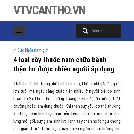
VTVCANTHO.VN
Search
for:
in
Sức khỏe nam giới
4 loại cây thuốc nam chữa bệnh
thận hư được nhiều người áp dụng
Thận hư là tình trạng phổ biến hiện nay, không chỉ gặp ở người
lớn tuổi mà ngày càng xuất hiện nhiều ở người trẻ do sinh
hoạt thiếu khoa học, căng thẳng kéo dài, ăn uống thất
thường hoặc lạm dụng thuốc. Khi thận suy yếu, cơ thể thường
xuất hiện các biểu hiện như tiểu đêm nhiều lần, mệt mỏi, đau
lưng mỏi gối, suy giảm sinh lực, lạnh tay chân hoặc ngủ không
sâu giấc. Trước thực trạng này, nhiều người có xu hướng tìm