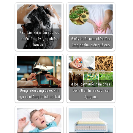
7 sai lầm khi chăm sóc tóc
khiến tóc gãy rụng nhiều
6 cây thuốc nam chữa đau
hơn và…
lưng dễ tìm, hiệu quả cao
4 loại cây thuốc nam chữa
Uống rượu vang trước khi
bệnh thận hư và cách sử
ngủ và những lợi ích nổi bật
dụng an…