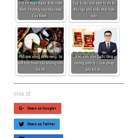
Trẻ Em Ngủ Ngáy: Biểu Hiện
Top 5 các loại nệm lò xo túi
Bình Thường Hay Dấu Hiệu
độc lập phổ biến nhất hiện
Của Bệnh…
nay
Phô mai uống rượu vang: Sự
Kẹo sâm Hàn Quốc tăng
kết hợp hoàn hảo không nên
cường sinh lý – Giải pháp
bỏ lỡ!
bồi bổ từ…
CHIA SẺ
Share on Google+
Share on Twitter