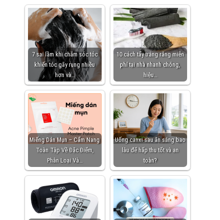
7 sai lầm khi chăm sóc tóc
10 cách tẩy trắng răng miễn
khiến tóc gãy rụng nhiều
phí tại nhà nhanh chóng,
hơn và…
hiệu…
Miếng Dán Mụn – Cẩm Nang
Uống canxi sau ăn sáng bao
Toàn Tập Về Đặc Điểm,
lâu để hấp thu tốt và an
Phân Loại Và…
toàn?