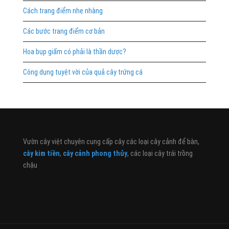
Cách trang điểm nhẹ nhàng
Các bước trang điểm cơ bản
Hoa bụp giấm có phải là thần dược?
Công dụng tuyệt vời của quả cây trứng cá
Vườn cây việt chuyên cung cấp cây các loại cây cảnh để bàn,
cây kim tiền
,
cây cảnh phong thủy
, các loại cây trái trồng
chậu