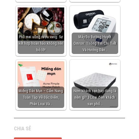
Phô mai uống rượu vang: Sự
Máy Đo Đường Huyết
kết hợp hoàn hảo không nên
Omron: Thông Tin Chi Tiết
bỏ lỡ!
Và Hướng Dẫn…
Miếng Dán Mụn – Cẩm Nang
Nệm khách sạn hay dùng là
Toàn Tập Về Đặc Điểm,
nệm gì? 3 Loại đệm khách
Phân Loại Và…
sạn phổ…
CHIA SẺ