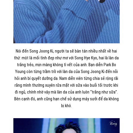
Nói đến Song Joong Ki, người ta sẽ bàn tán nhiều nhất về hai
thứ: một là mối tình đẹp như mơ với Song Hye Kyo, hai là làn da
trắng trẻo, mịn màng không tì vết của anh. Bạn diễn Park Bo
Young còn từng trầm trồ với làn da của Song Joong Ki đến nỗi
hỏi anh bí quyết dưỡng da. Nam diễn viên từng chia sẻ rộng rãi
rằng mình thường xuyên rửa mặt với sữa vào buổi tối trước khi
đi ngủ, chính nhờ vậy mà làn da của anh luôn “trắng như sữa”.
Bên cạnh đó, anh cũng hạn chế sử dụng máy sưởi để da không
bị khô.