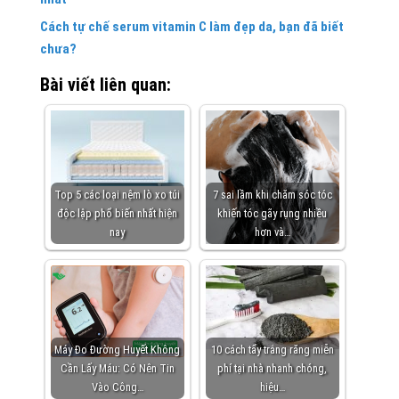
Cách tự chế serum vitamin C làm đẹp da, bạn đã biết
chưa?
Bài viết liên quan:
Top 5 các loại nệm lò xo túi
7 sai lầm khi chăm sóc tóc
độc lập phổ biến nhất hiện
khiến tóc gãy rụng nhiều
nay
hơn và…
Máy Đo Đường Huyết Không
10 cách tẩy trắng răng miễn
Cần Lấy Máu: Có Nên Tin
phí tại nhà nhanh chóng,
Vào Công…
hiệu…