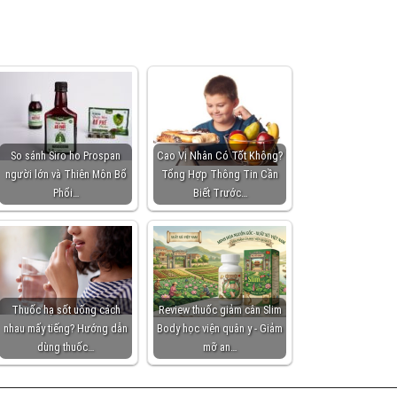
So sánh Siro ho Prospan
Cao Vị Nhân Có Tốt Không?
người lớn và Thiên Môn Bổ
Tổng Hợp Thông Tin Cần
Phổi…
Biết Trước…
Thuốc hạ sốt uống cách
Review thuốc giảm cân Slim
nhau mấy tiếng? Hướng dẫn
Body học viện quân y - Giảm
dùng thuốc…
mỡ an…