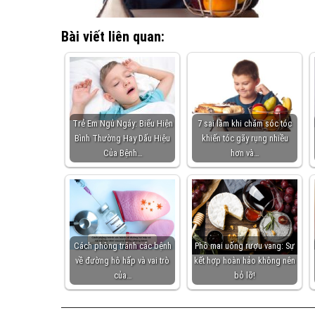
Bài viết liên quan:
Trẻ Em Ngủ Ngáy: Biểu Hiện
7 sai lầm khi chăm sóc tóc
Bình Thường Hay Dấu Hiệu
khiến tóc gãy rụng nhiều
Của Bệnh…
hơn và…
Cách phòng tránh các bệnh
Phô mai uống rượu vang: Sự
về đường hô hấp và vai trò
kết hợp hoàn hảo không nên
của…
bỏ lỡ!