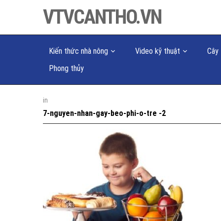
VTVCANTHO.VN
Kiến thức nhà nông
Video kỹ thuật
Cây 
Phong thủy
in
7-nguyen-nhan-gay-beo-phi-o-tre -2