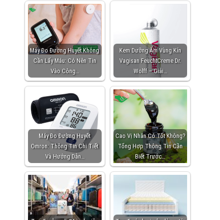
Máy Đo Đường Huyết Không
Kem Dưỡng Ẩm Vùng Kín
Cần Lấy Máu: Có Nên Tin
Vagisan FeuchtCreme Dr.
Vào Công…
Wolff – Giải…
Máy Đo Đường Huyết
Cao Vị Nhân Có Tốt Không?
Omron: Thông Tin Chi Tiết
Tổng Hợp Thông Tin Cần
Và Hướng Dẫn…
Biết Trước…