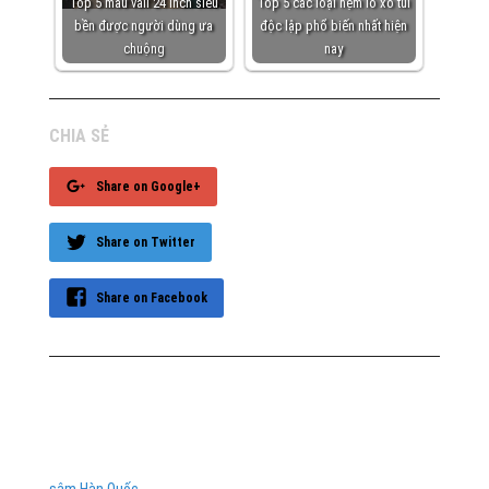
Top 5 mẫu vali 24 inch siêu
Top 5 các loại nệm lò xo túi
bền được người dùng ưa
độc lập phổ biến nhất hiện
chuộng
nay
CHIA SẺ
Share on Google+
Share on Twitter
Share on Facebook