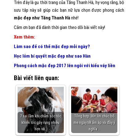
Trên đây là gu thời trang của Tăng Thanh Hà, hy vọng rằng, bộ
sưu tập này sẽ giúp các bạn nữ lựa chọn được phong cách
mặc đẹp như Tăng Thanh Hà
nhé!
Cảm ơn bạn đã dành thời gian theo dõi bài viết này!
Xem thêm:
Làm sao để có thể mặc đẹp mỗi ngày?
Học lỏm bí quyết mặc đẹp như sao Hàn
Phong cách mặc đẹp 2017 lên ngôi với kiểu váy liền
Bài viết liên quan:
7 sai lầm khi chăm sóc tóc
Tổng hợp 30+ lời chúc bố
khiến tóc gãy rụng nhiều
mẹ ngày tết ấm áp và đầy ý
hơn và…
nghĩa…