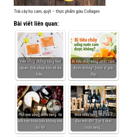
Trái cây họ cam, quýt – thực phẩm giàu Collagen
Bài viết liên quan:
Viên uống chống nắng fine
Bị tiêu chảy uống nước cam
japan: Giải pháp bảo vệ da
được không? Dược sĩ giải
hiệu…
đáp
Phô mai uống rượu vang: Sự
Mua rượu vang Nhà Bè ở
kết hợp hoàn hảo không nên
đâu mới tốt? Top 5 chai
bỏ lỡ!
rượu vang…