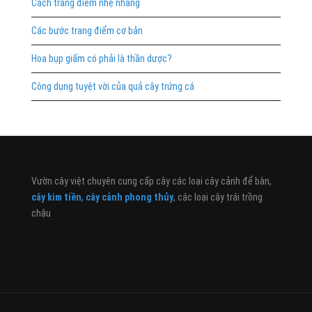
Cách trang điểm nhẹ nhàng
Các bước trang điểm cơ bản
Hoa bụp giấm có phải là thần dược?
Công dụng tuyệt vời của quả cây trứng cá
Vườn cây việt chuyên cung cấp cây các loại cây cảnh để bàn,
cây kim tiền
,
cây cảnh phong thủy
, các loại cây trái trồng
chậu