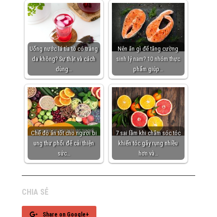
Uống nước lá tía tô có trắng
Nên ăn gì để tăng cường
da không? Sự thật và cách
sinh lý nam? 10 nhóm thực
dùng…
phẩm giúp…
Chế độ ăn tốt cho người bị
7 sai lầm khi chăm sóc tóc
ung thư phổi để cải thiện
khiến tóc gãy rụng nhiều
sức…
hơn và…
CHIA SẺ
Share on Google+