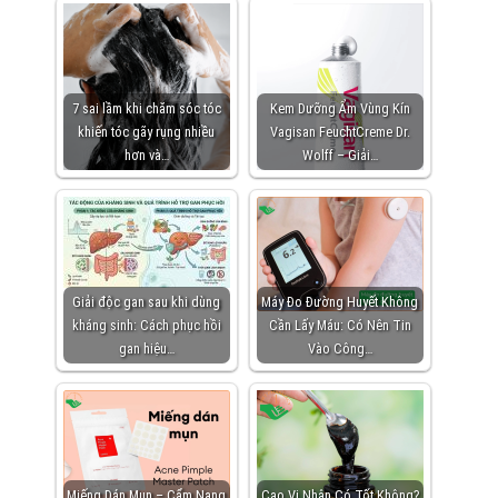
7 sai lầm khi chăm sóc tóc
Kem Dưỡng Ẩm Vùng Kín
khiến tóc gãy rụng nhiều
Vagisan FeuchtCreme Dr.
hơn và…
Wolff – Giải…
Giải độc gan sau khi dùng
Máy Đo Đường Huyết Không
kháng sinh: Cách phục hồi
Cần Lấy Máu: Có Nên Tin
gan hiệu…
Vào Công…
Miếng Dán Mụn – Cẩm Nang
Cao Vị Nhân Có Tốt Không?