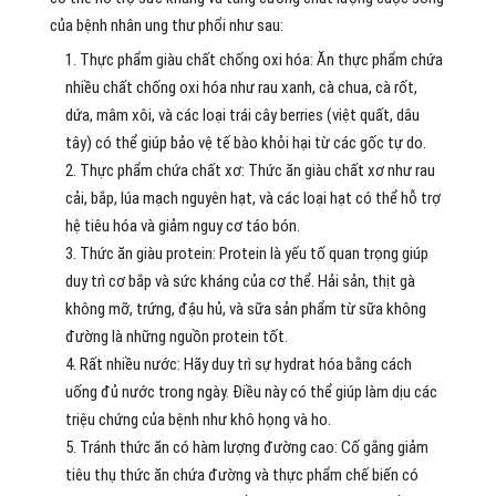
của bệnh nhân ung thư phổi như sau:
Thực phẩm giàu chất chống oxi hóa: Ăn thực phẩm chứa
nhiều chất chống oxi hóa như rau xanh, cà chua, cà rốt,
dứa, mâm xôi, và các loại trái cây berries (việt quất, dâu
tây) có thể giúp bảo vệ tế bào khỏi hại từ các gốc tự do.
Thực phẩm chứa chất xơ: Thức ăn giàu chất xơ như rau
cải, bắp, lúa mạch nguyên hạt, và các loại hạt có thể hỗ trợ
hệ tiêu hóa và giảm nguy cơ táo bón.
Thức ăn giàu protein: Protein là yếu tố quan trọng giúp
duy trì cơ bắp và sức kháng của cơ thể. Hải sản, thịt gà
không mỡ, trứng, đậu hủ, và sữa sản phẩm từ sữa không
đường là những nguồn protein tốt.
Rất nhiều nước: Hãy duy trì sự hydrat hóa bằng cách
uống đủ nước trong ngày. Điều này có thể giúp làm dịu các
triệu chứng của bệnh như khô họng và ho.
Tránh thức ăn có hàm lượng đường cao: Cố gắng giảm
tiêu thụ thức ăn chứa đường và thực phẩm chế biến có