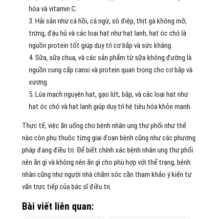
hóa và vitamin C.
Hải sản như cá hồi, cá ngừ, sò điệp, thịt gà không mỡ,
trứng, đậu hủ và các loại hạt như hạt lanh, hạt óc chó là
nguồn protein tốt giúp duy trì cơ bắp và sức kháng.
Sữa, sữa chua, và các sản phẩm từ sữa không đường là
nguồn cung cấp canxi và protein quan trọng cho cơ bắp và
xương.
Lúa mạch nguyên hạt, gạo lứt, bắp, và các loại hạt như
hạt óc chó và hạt lanh giúp duy trì hệ tiêu hóa khỏe mạnh.
Thực tế, việc ăn uống cho bệnh nhân ung thư phổi như thế
nào còn phụ thuộc từng giai đoạn bệnh cũng như các phương
pháp đang điều trị. Để biết chính xác bệnh nhân ung thư phổi
nên ăn gì và không nên ăn gì cho phù hợp với thể trạng, bệnh
nhân cũng như người nhà chăm sóc cần tham khảo ý kiến tư
vấn trực tiếp của bác sĩ điều trị.
Bài viết liên quan: