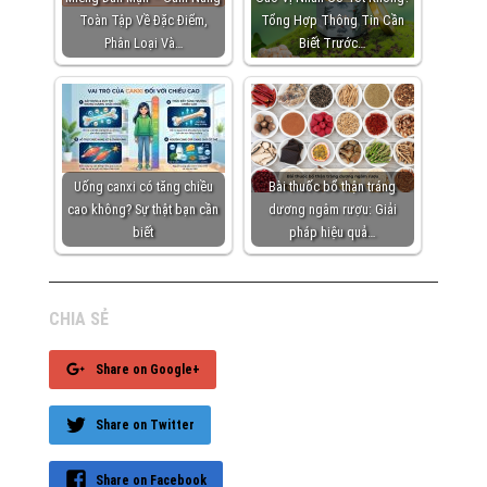
Toàn Tập Về Đặc Điểm,
Tổng Hợp Thông Tin Cần
Phân Loại Và…
Biết Trước…
Uống canxi có tăng chiều
Bài thuốc bổ thận tráng
cao không? Sự thật bạn cần
dương ngâm rượu: Giải
biết
pháp hiệu quả…
CHIA SẺ
Share on Google+
Share on Twitter
Share on Facebook