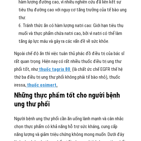
hàm lượng đường cao, vì nhiều nghiên cứu đã liên kết sự
tiêu thụ đường cao với nguy cơ tăng trưởng của tế bào ung
thư.
Tránh thức ăn có hàm lượng natri cao: Giới hạn tiêu thụ
muối và thực phẩm chứa natri cao, bởi vì natri có thể làm
tăng áp lực máu và gây ra các vấn đề về sức khỏe.
Ngoài chế độ ăn thì việc tuân thủ phác đồ điều trị của bác sĩ
rất quan trọng. Hiện nay có rất nhiều thuốc điều trị ung thư
phổi tốt, như
thuốc tagrix 80
(là chất ức chế EGFR thế hệ
thứ ba điều trị ung thư phổi không phải tế bào nhỏ), thuốc
iressa,
thuốc osimert
.
Những thực phẩm tốt cho người bệnh
ung thư phổi
Người bệnh ung thư phổi cần ăn uống lành mạnh và cân nhắc
chọn thực phẩm có khả năng hỗ trợ sức kháng, cung cấp
năng lượng và giảm triệu chứng không mong muốn. Dưới đây