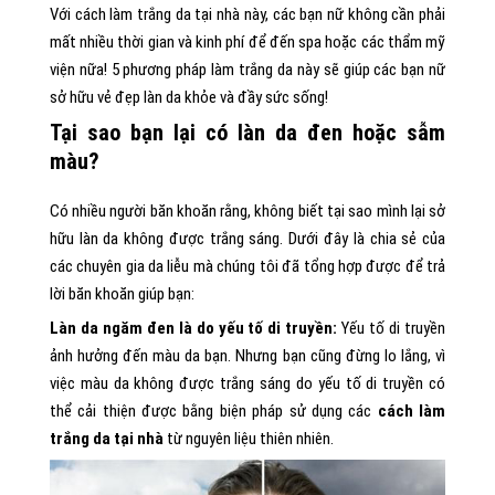
Với cách làm trắng da tại nhà này, các bạn nữ không cần phải
mất nhiều thời gian và kinh phí để đến spa hoặc các thẩm mỹ
viện nữa! 5 phương pháp làm trắng da này sẽ giúp các bạn nữ
sở hữu vẻ đẹp làn da khỏe và đầy sức sống!
Tại sao bạn lại có làn da đen hoặc sẫm
màu?
Có nhiều người băn khoăn rằng, không biết tại sao mình lại sở
hữu làn da không được trắng sáng. Dưới đây là chia sẻ của
các chuyên gia da liễu mà chúng tôi đã tổng hợp được để trả
lời băn khoăn giúp bạn:
Làn da ngăm đen là do yếu tố di truyền:
Yếu tố di truyền
ảnh hưởng đến màu da bạn. Nhưng bạn cũng đừng lo lắng, vì
việc màu da không được trắng sáng do yếu tố di truyền có
thể cải thiện được bằng biện pháp sử dụng các
cách làm
trắng da tại nhà
từ nguyên liệu thiên nhiên.