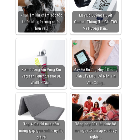
7 sai lầm khi chăm sóc tóc
Máy Đo Đường Huyết
khiến tóc gãy rụng nhiều
Omron: Thông Tin Chi Tiết
hơn và…
Và Hướng Dẫn…
Kem Dưỡng Ẩm Vùng Kín
Máy Đo Đường Huyết Không
Vagisan FeuchtCreme Dr.
Cần Lấy Máu: Có Nên Tin
Wolff – Giải…
Vào Công…
Top 4 địa chỉ mua nệm
Tổng hợp 30+ lời chúc bố
mỏng gấp gọn online uy tín,
mẹ ngày tết ấm áp và đầy ý
giá rẻ
nghĩa…