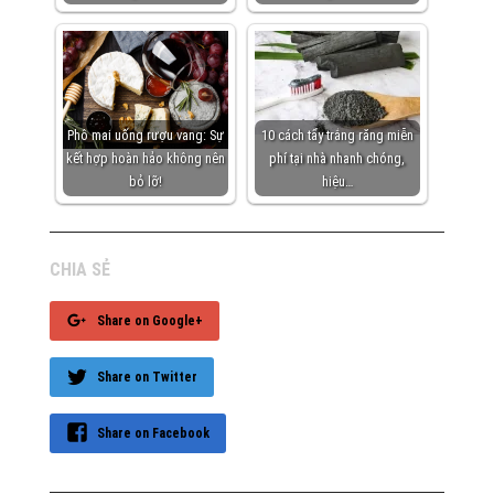
Phô mai uống rượu vang: Sự
10 cách tẩy trắng răng miễn
kết hợp hoàn hảo không nên
phí tại nhà nhanh chóng,
bỏ lỡ!
hiệu…
CHIA SẺ
Share on Google+
Share on Twitter
Share on Facebook