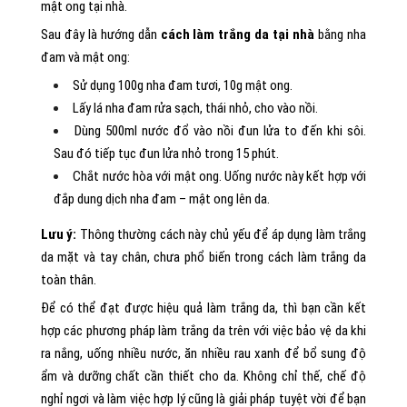
mật ong tại nhà.
Sau đây là hướng dẫn
cách làm trắng da tại nhà
bằng nha
đam và mật ong:
Sử dụng 100g nha đam tươi, 10g mật ong.
Lấy lá nha đam rửa sạch, thái nhỏ, cho vào nồi.
Dùng 500ml nước đổ vào nồi đun lửa to đến khi sôi.
Sau đó tiếp tục đun lửa nhỏ trong 15 phút.
Chắt nước hòa với mật ong. Uống nước này kết hợp với
đắp dung dịch nha đam – mật ong lên da.
Lưu ý:
Thông thường cách này chủ yếu để áp dụng làm trắng
da mặt và tay chân, chưa phổ biến trong cách làm trắng da
toàn thân.
Để có thể đạt được hiệu quả làm trắng da, thì bạn cần kết
hợp các phương pháp làm trắng da trên với việc bảo vệ da khi
ra nắng, uống nhiều nước, ăn nhiều rau xanh để bổ sung độ
ẩm và dưỡng chất cần thiết cho da. Không chỉ thế, chế độ
nghỉ ngơi và làm việc hợp lý cũng là giải pháp tuyệt vời để bạn