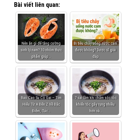
Bài viết liên quan:
Nên ăn gì để tăng cường
Bị tiêu chảy uống nước cam
sinh lý nam? 10 nhóm thực
được không? Dược sĩ giải
phẩm giúp…
đáp
Bao Cao Su Có Gai – Tìm
7 sai lầm khi chăm sóc tóc
Hiểu Từ A Đến Z Về Đặc
khiến tóc gãy rụng nhiều
Điểm, Tác…
hơn và…