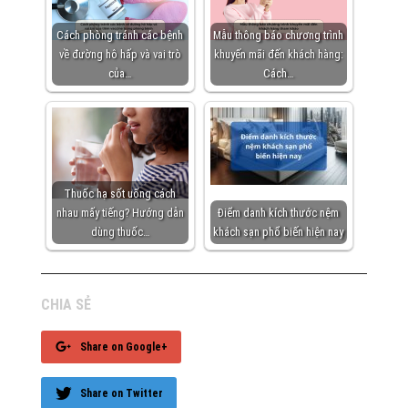
Cách phòng tránh các bệnh
Mẫu thông báo chương trình
về đường hô hấp và vai trò
khuyến mãi đến khách hàng:
của…
Cách…
Thuốc hạ sốt uống cách
nhau mấy tiếng? Hướng dẫn
Điểm danh kích thước nệm
dùng thuốc…
khách sạn phổ biến hiện nay
CHIA SẺ
Share on Google+
Share on Twitter