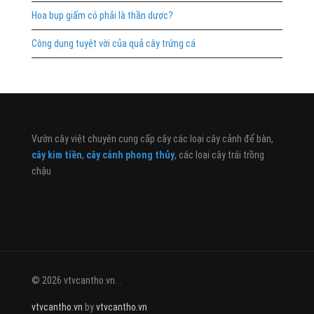
Hoa bụp giấm có phải là thần dược?
Công dụng tuyệt vời của quả cây trứng cá
Vườn cây việt chuyên cung cấp cây các loại cây cảnh để bàn,
cây kim tiền
,
cây cảnh phong thủy
, các loại cây trái trồng
chậu
© 2026 vtvcantho.vn. .
vtvcantho.vn
by
vtvcantho.vn