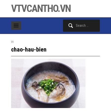
VTVCANTHO.VN
Search
for:
in
chao-hau-bien