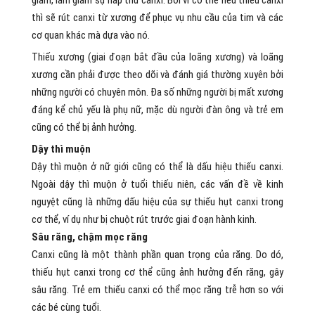
giảm, làm giảm sự hấp thu canxi. Bởi vì cơ thể nếu thiếu canxi
thì sẽ rút canxi từ xương để phục vụ nhu cầu của tim và các
cơ quan khác mà dựa vào nó.
Thiếu xương (giai đoạn bắt đầu của loãng xương) và loãng
xương cần phải được theo dõi và đánh giá thường xuyên bởi
những người có chuyên môn. Đa số những người bị mất xương
đáng kể chủ yếu là phụ nữ, mặc dù người đàn ông và trẻ em
cũng có thể bị ảnh hưởng.
Dậy thì muộn
Dậy thì muộn ở nữ giới cũng có thể là dấu hiệu thiếu canxi.
Ngoài dậy thì muộn ở tuổi thiếu niên, các vấn đề về kinh
nguyệt cũng là những dấu hiệu của sự thiếu hụt canxi trong
cơ thể, ví dụ như bị chuột rút trước giai đoạn hành kinh.
Sâu răng, chậm mọc răng
Canxi cũng là một thành phần quan trọng của răng. Do dó,
thiếu hụt canxi trong cơ thể cũng ảnh hưởng đến răng, gây
sâu răng. Trẻ em thiếu canxi có thể mọc răng trễ hơn so với
các bé cùng tuổi.