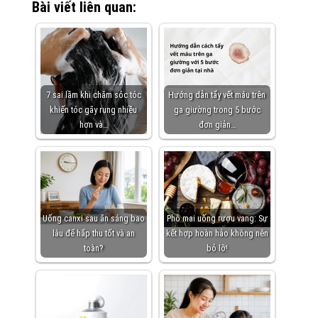
Bài viết liên quan:
7 sai lầm khi chăm sóc tóc
Hướng dẫn tẩy vết máu trên
khiến tóc gãy rụng nhiều
ga giường trong 5 bước
hơn và…
đơn giản…
Uống canxi sau ăn sáng bao
Phô mai uống rượu vang: Sự
lâu để hấp thu tốt và an
kết hợp hoàn hảo không nên
toàn?
bỏ lỡ!