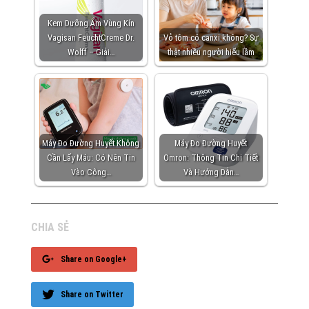
Kem Dưỡng Ẩm Vùng Kín
Vagisan FeuchtCreme Dr.
Vỏ tôm có canxi không? Sự
Wolff – Giải…
thật nhiều người hiểu lầm
Máy Đo Đường Huyết Không
Máy Đo Đường Huyết
Cần Lấy Máu: Có Nên Tin
Omron: Thông Tin Chi Tiết
Vào Công…
Và Hướng Dẫn…
CHIA SẺ
Share on Google+
Share on Twitter