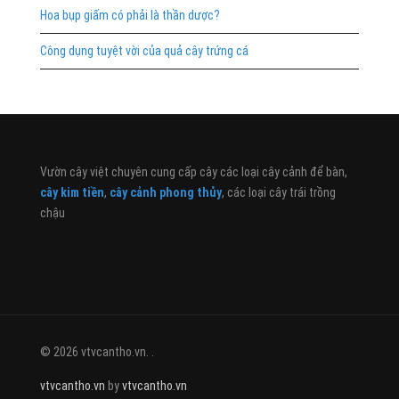
Hoa bụp giấm có phải là thần dược?
Công dụng tuyệt vời của quả cây trứng cá
Vườn cây việt chuyên cung cấp cây các loại cây cảnh để bàn,
cây kim tiền
,
cây cảnh phong thủy
, các loại cây trái trồng
chậu
© 2026 vtvcantho.vn. .
vtvcantho.vn
by
vtvcantho.vn