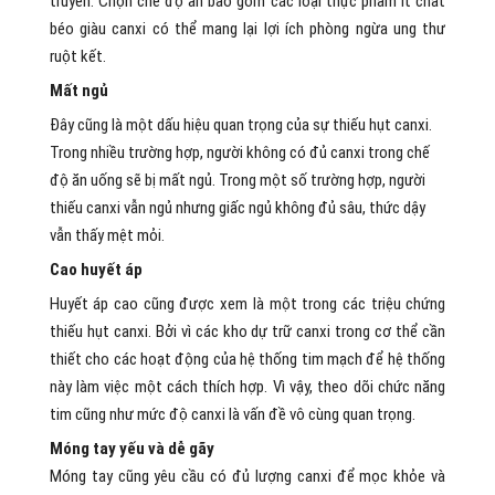
truyền. Chọn chế độ ăn bao gồm các loại thực phẩm ít chất
béo giàu canxi có thể mang lại lợi ích phòng ngừa ung thư
ruột kết.
Mất ngủ
Đây cũng là một dấu hiệu quan trọng của sự thiếu hụt canxi.
Trong nhiều trường hợp, người không có đủ canxi trong chế
độ ăn uống sẽ bị mất ngủ. Trong một số trường hợp, người
thiếu canxi vẫn ngủ nhưng giấc ngủ không đủ sâu, thức dậy
vẫn thấy mệt mỏi.
Cao huyết áp
Huyết áp cao cũng được xem là một trong các triệu chứng
thiếu hụt canxi. Bởi vì các kho dự trữ canxi trong cơ thể cần
thiết cho các hoạt động của hệ thống tim mạch để hệ thống
này làm việc một cách thích hợp. Vì vậy, theo dõi chức năng
tim cũng như mức độ canxi là vấn đề vô cùng quan trọng.
Móng tay yếu và dễ gãy
Móng tay cũng yêu cầu có đủ lượng canxi để mọc khỏe và