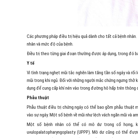
Các phương pháp điều trị hiệu quả dành cho tất cả bệnh nhân.
nhân và mức độ của bệnh.
Điều trị theo từng giai đoạn thường được áp dụng, trong đó ba
Y tế
Vì tình trạng nghẹt mũi tắc nghẽn làm tăng tần số ngáy và rối 
mũi trong khi ngủ. Đối với những người mắc chứng ngưng thở
dụng để cung cấp khí nén vào trong đường hô hấp trên thông 
Phẫu thuật
Phẫu thuật điều trị chứng ngáy có thể bao gồm phẫu thuật mũ
vào sự ngáy. Một số bệnh về mũi như lệch vách ngăn mũi và am
Một số bệnh nhân có thể có mô dư trong cổ họng, kh
uvulopalatopharyngoplasty (UPPP). Mô dư cũng có thể được 