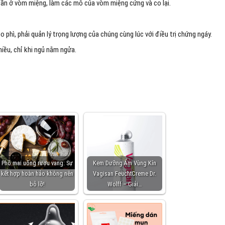
ần ở vòm miệng, làm các mô của vòm miệng cứng và co lại.
 phì, phải quản lý trọng lượng của chúng cùng lúc với điều trị chứng ngáy.
iều, chỉ khi ngủ nằm ngửa.
Phô mai uống rượu vang: Sự
Kem Dưỡng Ẩm Vùng Kín
kết hợp hoàn hảo không nên
Vagisan FeuchtCreme Dr.
bỏ lỡ!
Wolff – Giải…