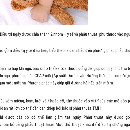
 Điều trị ngáy được chia thành 2 nhóm – y tế và phẫu thuật, phụ thuộc vào ng
o gồm điều trị y tế đầu tiên, tiếp theo là cân nhắc đến phương pháp phẫu thu
loạn hô hấp khi ngủ, bác sĩ có thể kê toa thuốc uống để giúp con bạn hít thở 
 khi ngủ, phương pháp CPAP mũi (Áp suất Dương vào Đường thở Liên tục) đượ
qua một mặt nạ. Phương pháp này giúp giữ đường hô hấp trên mở ra.
i, vòm miệng, hàm, lưỡi và / hoặc cổ, tùy thuộc vào vị trí của các mô góp 
iđan rất lớn có thể cần can thiệp bởi bác sĩ phẫu thuật TMH.
i được cắt bỏ có thể làm giảm tật ngáy. Phẫu thuật này được gọi
loại bỏ bằng phẫu thuật laser. Một thủ thuật khác để điều trị chứng ngá