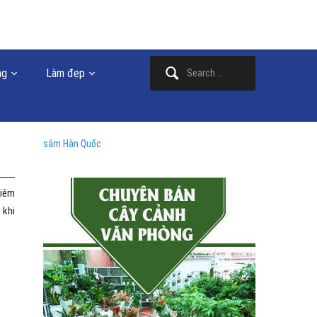
Search
ng
Làm đẹp
for:
sâm Hàn Quốc
hiêm
 khi