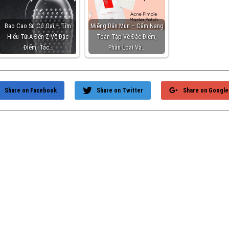
Bao Cao Su Có Gai – Tìm
Miếng Dán Mụn – Cẩm Nang
Hiểu Từ A Đến Z Về Đặc
Toàn Tập Về Đặc Điểm,
Điểm, Tác…
Phân Loại Và…
Share on Facebook
Share on Twitter
Share on Google