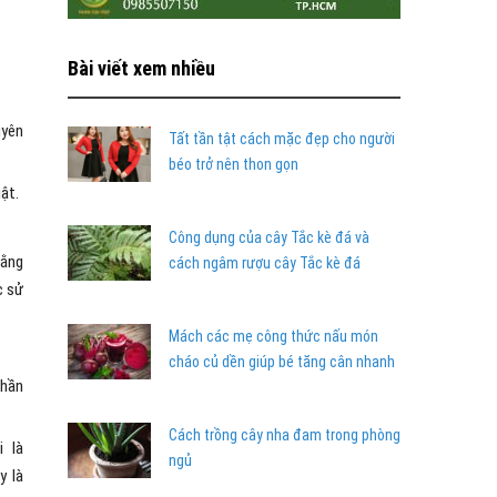
Bài viết xem nhiều
uyên
Tất tần tật cách mặc đẹp cho người
béo trở nên thon gọn
ật.
Công dụng của cây Tắc kè đá và
bằng
cách ngâm rượu cây Tắc kè đá
c sử
Mách các mẹ công thức nấu món
cháo củ dền giúp bé tăng cân nhanh
phần
Cách trồng cây nha đam trong phòng
 là
ngủ
y là