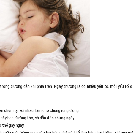
rong đường dẫn khí phía trên. Ngáy thường là do nhiều yếu tố, mỗi yếu tố 
n chụm lại với nhau, làm cho chúng rung động.
 gây hẹp đường thở, và dẫn đến chứng ngáy.
 thể gây ngáy.
h ngăn mũi (vùng sụn giữa hai bên mũi) có thể làm kém lưu thông khí qua mũ