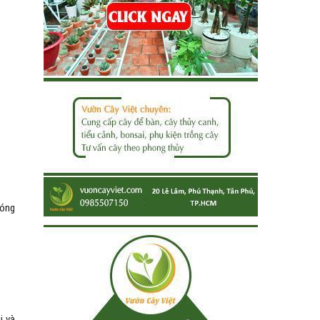
đóng
i và