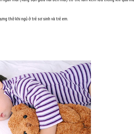
ng thở khi ngủ ở trẻ sơ sinh và trẻ em.