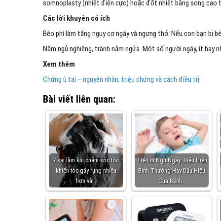
somnoplasty (nhiệt điện cực) hoặc đốt nhiệt bằng song cao t
Các lời khuyên có ích
Béo phì làm tăng nguy cơ ngáy và ngưng thở. Nếu con bạn bị béo
Nằm ngủ nghiêng, tránh nằm ngửa. Một số người ngáy, ít hay nh
Xem thêm
Chứng ù tai – nguyên nhân, triệu chứng và cách điều trị
Bài viết liên quan:
7 sai lầm khi chăm sóc tóc
Trẻ Em Ngủ Ngáy: Biểu Hiện
khiến tóc gãy rụng nhiều
Bình Thường Hay Dấu Hiệu
hơn và…
Của Bệnh…