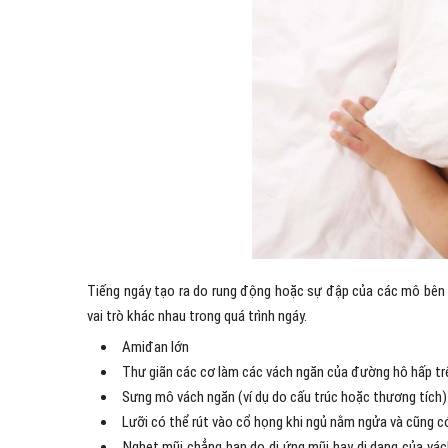
Tiếng ngáy tạo ra do rung động hoặc sự đập của các mô bên t
vai trò khác nhau trong quá trình ngáy.
Amiđan lớn
Thư giãn các cơ làm các vách ngăn của đường hô hấp trê
Sưng mô vách ngăn (ví dụ do cấu trúc hoặc thương tích)
Lưỡi có thể rút vào cổ họng khi ngủ nằm ngửa và cũng có
Nghẹt mũi chẳng hạn do dị ứng mũi hay dị dạng của vác